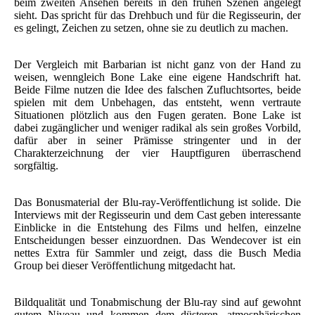
beim zweiten Ansehen bereits in den frühen Szenen angelegt
sieht. Das spricht für das Drehbuch und für die Regisseurin, der
es gelingt, Zeichen zu setzen, ohne sie zu deutlich zu machen.
Der Vergleich mit Barbarian ist nicht ganz von der Hand zu
weisen, wenngleich Bone Lake eine eigene Handschrift hat.
Beide Filme nutzen die Idee des falschen Zufluchtsortes, beide
spielen mit dem Unbehagen, das entsteht, wenn vertraute
Situationen plötzlich aus den Fugen geraten. Bone Lake ist
dabei zugänglicher und weniger radikal als sein großes Vorbild,
dafür aber in seiner Prämisse stringenter und in der
Charakterzeichnung der vier Hauptfiguren überraschend
sorgfältig.
Das Bonusmaterial der Blu-ray-Veröffentlichung ist solide. Die
Interviews mit der Regisseurin und dem Cast geben interessante
Einblicke in die Entstehung des Films und helfen, einzelne
Entscheidungen besser einzuordnen. Das Wendecover ist ein
nettes Extra für Sammler und zeigt, dass die Busch Media
Group bei dieser Veröffentlichung mitgedacht hat.
Bildqualität und Tonabmischung der Blu-ray sind auf gewohnt
gutem Niveau und kommen dem düsteren, atmosphärischen