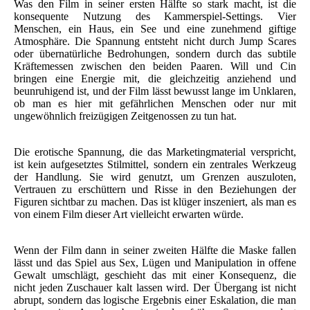
Was den Film in seiner ersten Hälfte so stark macht, ist die
konsequente Nutzung des Kammerspiel-Settings. Vier
Menschen, ein Haus, ein See und eine zunehmend giftige
Atmosphäre. Die Spannung entsteht nicht durch Jump Scares
oder übernatürliche Bedrohungen, sondern durch das subtile
Kräftemessen zwischen den beiden Paaren. Will und Cin
bringen eine Energie mit, die gleichzeitig anziehend und
beunruhigend ist, und der Film lässt bewusst lange im Unklaren,
ob man es hier mit gefährlichen Menschen oder nur mit
ungewöhnlich freizügigen Zeitgenossen zu tun hat.
Die erotische Spannung, die das Marketingmaterial verspricht,
ist kein aufgesetztes Stilmittel, sondern ein zentrales Werkzeug
der Handlung. Sie wird genutzt, um Grenzen auszuloten,
Vertrauen zu erschüttern und Risse in den Beziehungen der
Figuren sichtbar zu machen. Das ist klüger inszeniert, als man es
von einem Film dieser Art vielleicht erwarten würde.
Wenn der Film dann in seiner zweiten Hälfte die Maske fallen
lässt und das Spiel aus Sex, Lügen und Manipulation in offene
Gewalt umschlägt, geschieht das mit einer Konsequenz, die
nicht jeden Zuschauer kalt lassen wird. Der Übergang ist nicht
abrupt, sondern das logische Ergebnis einer Eskalation, die man