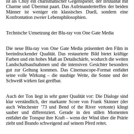
ist als Chuy ein charismatischer Gegenspieler, der Brutalität mit
Charme und Übermut paart. Das Aufeinandertreffen der beiden
Männer ist weniger ein klassisches Duell, sondern eine
Konfrontation zweier Lebensphilosophien.
Technische Umsetzung der Blu-ray von One Gate Media
Die neue Blu-ray von One Gate Media präsentiert den Film in
beeindruckender Qualität. Das restaurierte Bild bietet kräftige
Farben und ein hohes Maß an Detailschärfe, wodurch die weiten
Landschaftsaufnahmen und die intensiven Gesichter besonders
gut zur Geltung kommen. Das Cinemascope-Format entfaltet
seine volle Wirkung – die staubige Weite, die Sonne und der
Schweiß wirken fast greifbar.
Auch der Ton liegt in sehr guter Qualität vor: Die Dialoge sind
klar verständlich, der markante Score von Frank Skinner (der
auch Winchester ’73 und Bend of the River vertonte) klingt
sauber und differenziert. Gerade in den stillen Momenten
entfaltet die Tonspur ihre Kraft – wenn der Wind über die Prärie
zieht und Brando schweigend auf seinem Pferd reitet.