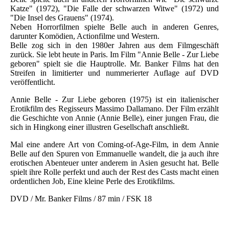
Katze" (1972), "Die Falle der schwarzen Witwe" (1972) und
"Die Insel des Grauens" (1974).
Neben Horrorfilmen spielte Belle auch in anderen Genres,
darunter Komödien, Actionfilme und Western.
Belle zog sich in den 1980er Jahren aus dem Filmgeschäft
zurück. Sie lebt heute in Paris. Im Film "Annie Belle - Zur Liebe
geboren" spielt sie die Hauptrolle. Mr. Banker Films hat den
Streifen in limitierter und nummerierter Auflage auf DVD
veröffentlicht.
Annie Belle - Zur Liebe geboren (1975) ist ein italienischer
Erotikfilm des Regisseurs Massimo Dallamano. Der Film erzählt
die Geschichte von Annie (Annie Belle), einer jungen Frau, die
sich in Hingkong einer illustren Gesellschaft anschließt.
Mal eine andere Art von Coming-of-Age-Film, in dem Annie
Belle auf den Spuren von Emmanuelle wandelt, die ja auch ihre
erotischen Abenteuer unter anderem in Asien gesucht hat. Belle
spielt ihre Rolle perfekt und auch der Rest des Casts macht einen
ordentlichen Job, Eine kleine Perle des Erotikfilms.
DVD / Mr. Banker Films / 87 min / FSK 18