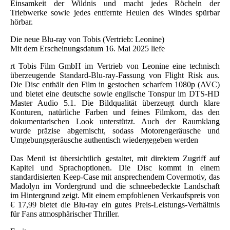
Einsamkeit der Wildnis und macht jedes Röcheln der
Triebwerke sowie jedes entfernte Heulen des Windes spürbar
hörbar.
Die neue Blu-ray von Tobis (Vertrieb: Leonine)
Mit dem Erscheinungsdatum 16. Mai 2025 liefe
rt Tobis Film GmbH im Vertrieb von Leonine eine technisch
überzeugende Standard-Blu-ray-Fassung von Flight Risk aus.
Die Disc enthält den Film in gestochen scharfem 1080p (AVC)
und bietet eine deutsche sowie englische Tonspur im DTS-HD
Master Audio 5.1. Die Bildqualität überzeugt durch klare
Konturen, natürliche Farben und feines Filmkorn, das den
dokumentarischen Look unterstützt. Auch der Raumklang
wurde präzise abgemischt, sodass Motorengeräusche und
Umgebungsgeräusche authentisch wiedergegeben werden
Das Menü ist übersichtlich gestaltet, mit direktem Zugriff auf
Kapitel und Sprachoptionen. Die Disc kommt in einem
standardisierten Keep-Case mit ansprechendem Covermotiv, das
Madolyn im Vordergrund und die schneebedeckte Landschaft
im Hintergrund zeigt. Mit einem empfohlenen Verkaufspreis von
€ 17,99 bietet die Blu-ray ein gutes Preis-Leistungs-Verhältnis
für Fans atmosphärischer Thriller.