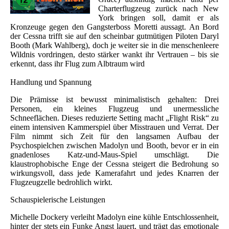
Charterflugzeug zurück nach New
York bringen soll, damit er als
Kronzeuge gegen den Gangsterboss Moretti aussagt. An Bord
der Cessna trifft sie auf den scheinbar gutmütigen Piloten Daryl
Booth (Mark Wahlberg), doch je weiter sie in die menschenleere
Wildnis vordringen, desto stärker wankt ihr Vertrauen – bis sie
erkennt, dass ihr Flug zum Albtraum wird
Handlung und Spannung
Die Prämisse ist bewusst minimalistisch gehalten: Drei
Personen, ein kleines Flugzeug und unermessliche
Schneeflächen. Dieses reduzierte Setting macht „Flight Risk“ zu
einem intensiven Kammerspiel über Misstrauen und Verrat. Der
Film nimmt sich Zeit für den langsamen Aufbau der
Psychospielchen zwischen Madolyn und Booth, bevor er in ein
gnadenloses Katz-und-Maus-Spiel umschlägt. Die
klaustrophobische Enge der Cessna steigert die Bedrohung so
wirkungsvoll, dass jede Kamerafahrt und jedes Knarren der
Flugzeugzelle bedrohlich wirkt.
Schauspielerische Leistungen
Michelle Dockery verleiht Madolyn eine kühle Entschlossenheit,
hinter der stets ein Funke Angst lauert, und trägt das emotionale