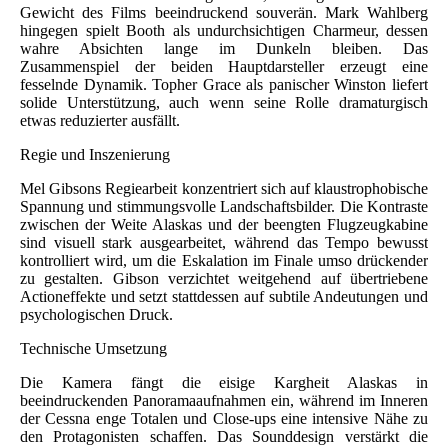
Gewicht des Films beeindruckend souverän. Mark Wahlberg
hingegen spielt Booth als undurchsichtigen Charmeur, dessen
wahre Absichten lange im Dunkeln bleiben. Das
Zusammenspiel der beiden Hauptdarsteller erzeugt eine
fesselnde Dynamik. Topher Grace als panischer Winston liefert
solide Unterstützung, auch wenn seine Rolle dramaturgisch
etwas reduzierter ausfällt.
Regie und Inszenierung
Mel Gibsons Regiearbeit konzentriert sich auf klaustrophobische
Spannung und stimmungsvolle Landschaftsbilder. Die Kontraste
zwischen der Weite Alaskas und der beengten Flugzeugkabine
sind visuell stark ausgearbeitet, während das Tempo bewusst
kontrolliert wird, um die Eskalation im Finale umso drückender
zu gestalten. Gibson verzichtet weitgehend auf übertriebene
Actioneffekte und setzt stattdessen auf subtile Andeutungen und
psychologischen Druck.
Technische Umsetzung
Die Kamera fängt die eisige Kargheit Alaskas in
beeindruckenden Panoramaaufnahmen ein, während im Inneren
der Cessna enge Totalen und Close-ups eine intensive Nähe zu
den Protagonisten schaffen. Das Sounddesign verstärkt die