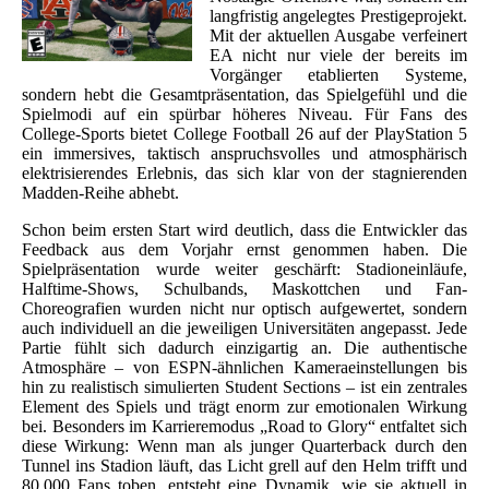
langfristig angelegtes Prestigeprojekt.
Mit der aktuellen Ausgabe verfeinert
EA nicht nur viele der bereits im
Vorgänger etablierten Systeme,
sondern hebt die Gesamtpräsentation, das Spielgefühl und die
Spielmodi auf ein spürbar höheres Niveau. Für Fans des
College-Sports bietet College Football 26 auf der PlayStation 5
ein immersives, taktisch anspruchsvolles und atmosphärisch
elektrisierendes Erlebnis, das sich klar von der stagnierenden
Madden-Reihe abhebt.
Schon beim ersten Start wird deutlich, dass die Entwickler das
Feedback aus dem Vorjahr ernst genommen haben. Die
Spielpräsentation wurde weiter geschärft: Stadioneinläufe,
Halftime-Shows, Schulbands, Maskottchen und Fan-
Choreografien wurden nicht nur optisch aufgewertet, sondern
auch individuell an die jeweiligen Universitäten angepasst. Jede
Partie fühlt sich dadurch einzigartig an. Die authentische
Atmosphäre – von ESPN-ähnlichen Kameraeinstellungen bis
hin zu realistisch simulierten Student Sections – ist ein zentrales
Element des Spiels und trägt enorm zur emotionalen Wirkung
bei. Besonders im Karrieremodus „Road to Glory“ entfaltet sich
diese Wirkung: Wenn man als junger Quarterback durch den
Tunnel ins Stadion läuft, das Licht grell auf den Helm trifft und
80.000 Fans toben, entsteht eine Dynamik, wie sie aktuell in