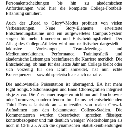
Personalentscheidungen bis hin zu akademischen
Anforderungen wird hier die komplette College-Football-
Erfahrung simuliert.
Auch der „Road to Glory“-Modus profitiert von vielen
Verbesserungen. Neue Story-Elemente, erweiterte
Entscheidungsbäume und ein aufgewertetes Campus-System
sorgen für mehr Immersion und Entscheidungsfreiheit. Der
Alltag des College-Athleten wird nun realistischer dargestellt –
inklusive Vorlesungen, Team-Meetings und
Medieninteraktionen. Performance, Trainingsfleiß und
akademische Leistungen beeinflussen die Karriere merklich. Die
Entscheidung, ob man für das letzte Jahr am College bleibt oder
sich vorzeitig für den Draft anmeldet, hat nun echte
Konsequenzen – sowohl spielerisch als auch narrativ.
Die audiovisuelle Präsentation ist überragend. EA hat mehr
Fight Songs, Stadionansagen und Band-Choreografien integriert
als je zuvor. Die Zuschauer reagieren nicht nur auf Touchdowns
oder Turnovers, sondern feuern ihre Teams bei entscheidenden
Third Downs lautstark an – unterstützt von realen Crowd-
Aufnahmen aus den bekanntesten College-Stadien. Die
Kommentatoren wurden überarbeitet, sprechen flüssiger,
kontextbezogener und mit deutlich weniger Wiederholungen als
noch in CFB 25. Auch die dynamischen Statistikeinblendungen