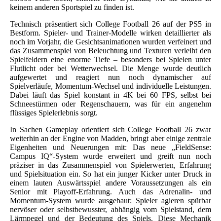
keinem anderen Sportspiel zu finden ist.
Technisch präsentiert sich College Football 26 auf der PS5 in
Bestform. Spieler- und Trainer-Modelle wirken detaillierter als
noch im Vorjahr, die Gesichtsanimationen wurden verfeinert und
das Zusammenspiel von Beleuchtung und Texturen verleiht den
Spielfeldern eine enorme Tiefe – besonders bei Spielen unter
Flutlicht oder bei Wetterwechsel. Die Menge wurde deutlich
aufgewertet und reagiert nun noch dynamischer auf
Spielverläufe, Momentum-Wechsel und individuelle Leistungen.
Dabei läuft das Spiel konstant in 4K bei 60 FPS, selbst bei
Schneestürmen oder Regenschauern, was für ein angenehm
flüssiges Spielerlebnis sorgt.
In Sachen Gameplay orientiert sich College Football 26 zwar
weiterhin an der Engine von Madden, bringt aber einige zentrale
Eigenheiten und Neuerungen mit: Das neue „FieldSense:
Campus IQ“-System wurde erweitert und greift nun noch
präziser in das Zusammenspiel von Spielerwerten, Erfahrung
und Spielsituation ein. So hat ein junger Kicker unter Druck in
einem lauten Auswärtsspiel andere Voraussetzungen als ein
Senior mit Playoff-Erfahrung. Auch das Adrenalin- und
Momentum-System wurde ausgebaut: Spieler agieren spürbar
nervöser oder selbstbewusster, abhängig vom Spielstand, dem
Lärmpegel und der Bedeutung des Spiels. Diese Mechanik