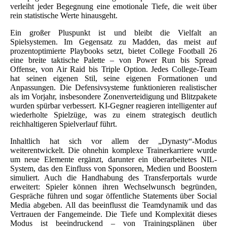
verleiht jeder Begegnung eine emotionale Tiefe, die weit über
rein statistische Werte hinausgeht.
Ein großer Pluspunkt ist und bleibt die Vielfalt an
Spielsystemen. Im Gegensatz zu Madden, das meist auf
prozentoptimierte Playbooks setzt, bietet College Football 26
eine breite taktische Palette – von Power Run bis Spread
Offense, von Air Raid bis Triple Option. Jedes College-Team
hat seinen eigenen Stil, seine eigenen Formationen und
Anpassungen. Die Defensivsysteme funktionieren realistischer
als im Vorjahr, insbesondere Zonenverteidigung und Blitzpakete
wurden spürbar verbessert. KI-Gegner reagieren intelligenter auf
wiederholte Spielzüge, was zu einem strategisch deutlich
reichhaltigeren Spielverlauf führt.
Inhaltlich hat sich vor allem der „Dynasty“-Modus
weiterentwickelt. Die ohnehin komplexe Trainerkarriere wurde
um neue Elemente ergänzt, darunter ein überarbeitetes NIL-
System, das den Einfluss von Sponsoren, Medien und Boostern
simuliert. Auch die Handhabung des Transferportals wurde
erweitert: Spieler können ihren Wechselwunsch begründen,
Gespräche führen und sogar öffentliche Statements über Social
Media abgeben. All das beeinflusst die Teamdynamik und das
Vertrauen der Fangemeinde. Die Tiefe und Komplexität dieses
Modus ist beeindruckend – von Trainingsplänen über