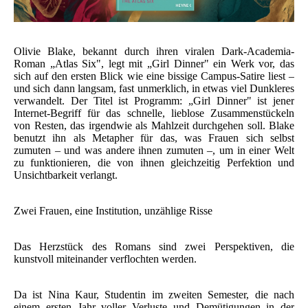
Olivie Blake, bekannt durch ihren viralen Dark-Academia-
Roman „Atlas Six", legt mit „Girl Dinner" ein Werk vor, das
sich auf den ersten Blick wie eine bissige Campus-Satire liest –
und sich dann langsam, fast unmerklich, in etwas viel Dunkleres
verwandelt. Der Titel ist Programm: „Girl Dinner" ist jener
Internet-Begriff für das schnelle, lieblose Zusammenstückeln
von Resten, das irgendwie als Mahlzeit durchgehen soll. Blake
benutzt ihn als Metapher für das, was Frauen sich selbst
zumuten – und was andere ihnen zumuten –, um in einer Welt
zu funktionieren, die von ihnen gleichzeitig Perfektion und
Unsichtbarkeit verlangt.
Zwei Frauen, eine Institution, unzählige Risse
Das Herzstück des Romans sind zwei Perspektiven, die
kunstvoll miteinander verflochten werden.
Da ist Nina Kaur, Studentin im zweiten Semester, die nach
einem ersten Jahr voller Verluste und Demütigungen in der