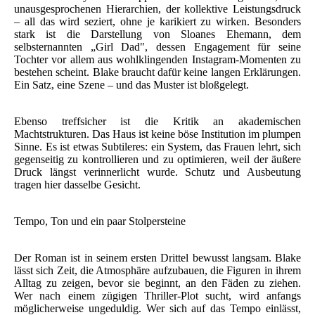
unausgesprochenen Hierarchien, der kollektive Leistungsdruck
– all das wird seziert, ohne je karikiert zu wirken. Besonders
stark ist die Darstellung von Sloanes Ehemann, dem
selbsternannten „Girl Dad", dessen Engagement für seine
Tochter vor allem aus wohlklingenden Instagram-Momenten zu
bestehen scheint. Blake braucht dafür keine langen Erklärungen.
Ein Satz, eine Szene – und das Muster ist bloßgelegt.
Ebenso treffsicher ist die Kritik an akademischen
Machtstrukturen. Das Haus ist keine böse Institution im plumpen
Sinne. Es ist etwas Subtileres: ein System, das Frauen lehrt, sich
gegenseitig zu kontrollieren und zu optimieren, weil der äußere
Druck längst verinnerlicht wurde. Schutz und Ausbeutung
tragen hier dasselbe Gesicht.
Tempo, Ton und ein paar Stolpersteine
Der Roman ist in seinem ersten Drittel bewusst langsam. Blake
lässt sich Zeit, die Atmosphäre aufzubauen, die Figuren in ihrem
Alltag zu zeigen, bevor sie beginnt, an den Fäden zu ziehen.
Wer nach einem zügigen Thriller-Plot sucht, wird anfangs
möglicherweise ungeduldig. Wer sich auf das Tempo einlässt,