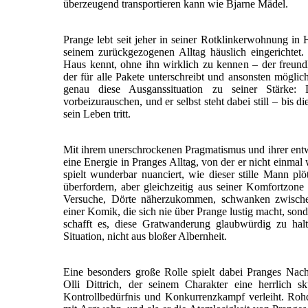
überzeugend transportieren kann wie Bjarne Mädel.
Prange lebt seit jeher in seiner Rotklinkerwohnung i
seinem zurückgezogenen Alltag häuslich eingerichtet.
Haus kennt, ohne ihn wirklich zu kennen – der freund
der für alle Pakete unterschreibt und ansonsten möglic
genau diese Ausganssituation zu seiner Stärke
vorbeizurauschen, und er selbst steht dabei still – bis di
sein Leben tritt.
Mit ihrem unerschrockenen Pragmatismus und ihrer entw
eine Energie in Pranges Alltag, von der er nicht einmal 
spielt wunderbar nuanciert, wie dieser stille Mann plö
überfordern, aber gleichzeitig aus seiner Komfortzone 
Versuche, Dörte näherzukommen, schwanken zwische
einer Komik, die sich nie über Prange lustig macht, son
schafft es, diese Gratwanderung glaubwürdig zu hal
Situation, nicht aus bloßer Albernheit.
Eine besonders große Rolle spielt dabei Pranges Nac
Olli Dittrich, der seinem Charakter eine herrlich s
Kontrollbedürfnis und Konkurrenzkampf verleiht. Rohd