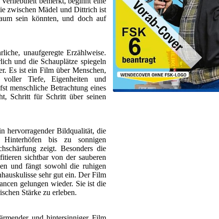
Verliebtheit bemerkt, beginnt eine
mie zwischen Mädel und Dittrich ist
 kaum sein könnten, und doch auf
rliche, unaufgeregte Erzählweise.
lich und die Schauplätze spiegeln
r. Es ist ein Film über Menschen,
voller Tiefe, Eigenheiten und
efst menschliche Betrachtung eines
, Schritt für Schritt über seinen
 hervorragender Bildqualität, die
 Hinterhöfen bis zu sonnigen
chschärfung zeigt. Besonders die
itieren sichtbar von der sauberen
n und fängt sowohl die ruhigen
auskulisse sehr gut ein. Der Film
ncen gelungen wieder. Sie ist die
ischen Stärke zu erleben.
wärmender und hintersinniger Film