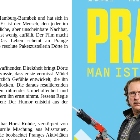
n Hamburg-Barmbek und hat sich in
 Er ist der Mensch, den jeder im
liche, aber unscheinbare Nachbar,
hst wenig auffällt. Der Film macht
: Das Leben scheint an Prange
e resolute Paketzustellerin Dörte in
affnenden Direktheit bringt Dörte
wusste, dass er sie vermisst. Mädel
tzlich Gefühle entwickelt, die ihn
locken. Die daraus resultierenden
n rührender Unbeholfenheit und
dern ihn ernst nimmt. Jessens Regie
ten: Der Humor entsteht aus der
hbar Horst Rohde, verkörpert von
kurrile Mischung aus Misstrauen,
e beobachtet Pranges Aktivitäten