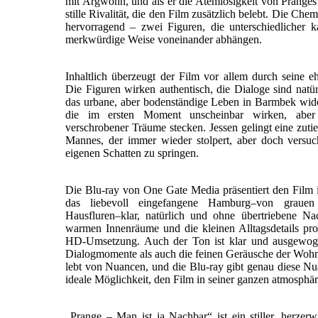
mit Argwohn, und als er die Atemlosigkeit von Pranges 
stille Rivalität, die den Film zusätzlich belebt. Die Che
hervorragend – zwei Figuren, die unterschiedlicher
merkwürdige Weise voneinander abhängen.
Inhaltlich überzeugt der Film vor allem durch seine eh
Die Figuren wirken authentisch, die Dialoge sind natür
das urbane, aber bodenständige Leben in Barmbek wide
die im ersten Moment unscheinbar wirken, aber 
verschrobener Träume stecken. Jessen gelingt eine zuti
Mannes, der immer wieder stolpert, aber doch versucht
eigenen Schatten zu springen.
Die Blu-ray von One Gate Media präsentiert den Film in
das liebevoll eingefangene Hamburg–von grauen
Hausfluren–klar, natürlich und ohne übertriebene Na
warmen Innenräume und die kleinen Alltagsdetails prof
HD-Umsetzung. Auch der Ton ist klar und ausgewoge
Dialogmomente als auch die feinen Geräusche der Wohnh
lebt von Nuancen, und die Blu-ray gibt genau diese Nua
ideale Möglichkeit, den Film in seiner ganzen atmosphär
„Prange – Man ist ja Nachbar“ ist ein stiller, herzer