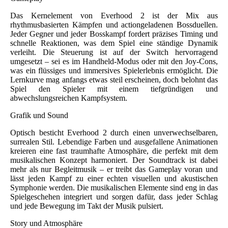
Das Kernelement von Everhood 2 ist der Mix aus
rhythmusbasierten Kämpfen und actiongeladenen Bossduellen.
Jeder Gegner und jeder Bosskampf fordert präzises Timing und
schnelle Reaktionen, was dem Spiel eine ständige Dynamik
verleiht. Die Steuerung ist auf der Switch hervorragend
umgesetzt – sei es im Handheld-Modus oder mit den Joy-Cons,
was ein flüssiges und immersives Spielerlebnis ermöglicht. Die
Lernkurve mag anfangs etwas steil erscheinen, doch belohnt das
Spiel den Spieler mit einem tiefgründigen und
abwechslungsreichen Kampfsystem.
Grafik und Sound
Optisch besticht Everhood 2 durch einen unverwechselbaren,
surrealen Stil. Lebendige Farben und ausgefallene Animationen
kreieren eine fast traumhafte Atmosphäre, die perfekt mit dem
musikalischen Konzept harmoniert. Der Soundtrack ist dabei
mehr als nur Begleitmusik – er treibt das Gameplay voran und
lässt jeden Kampf zu einer echten visuellen und akustischen
Symphonie werden. Die musikalischen Elemente sind eng in das
Spielgeschehen integriert und sorgen dafür, dass jeder Schlag
und jede Bewegung im Takt der Musik pulsiert.
Story und Atmosphäre