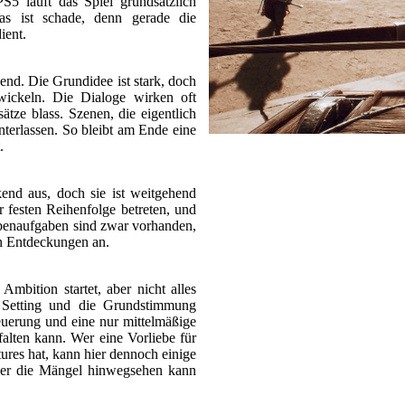
PS5 läuft das Spiel grundsätzlich
Das ist schade, denn gerade die
ient.
gend. Die Grundidee ist stark, doch
wickeln. Die Dialoge wirken oft
sätze blass. Szenen, die eigentlich
nterlassen. So bleibt am Ende eine
.
end aus, doch sie ist weitgehend
er festen Reihenfolge betreten, und
enaufgaben sind zwar vorhanden,
en Entdeckungen an.
Ambition startet, aber nicht alles
s Setting und die Grundstimmung
uerung und eine nur mittelmäßige
falten kann. Wer eine Vorliebe für
tures hat, kann hier dennoch einige
ber die Mängel hinwegsehen kann