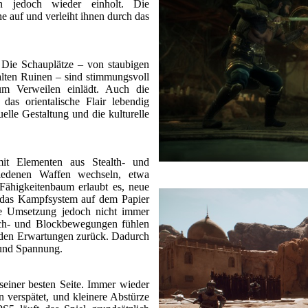
hn jedoch wieder einholt. Die
e auf und verleiht ihnen durch das
. Die Schauplätze – von staubigen
alten Ruinen – sind stimmungsvoll
zum Verweilen einlädt. Auch die
das orientalische Flair lebendig
uelle Gestaltung und die kulturelle
it Elementen aus Stealth- und
iedenen Waffen wechseln, etwa
Fähigkeitenbaum erlaubt es, neue
 das Kampfsystem auf dem Papier
die Umsetzung jedoch nicht immer
eich- und Blockbewegungen fühlen
er den Erwartungen zurück. Dadurch
 und Spannung.
seiner besten Seite. Immer wieder
 verspätet, und kleinere Abstürze