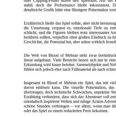
oder Clipping-Fehler stören den Spielfluss. Auf der 
stabil, doch die Performance bleibt inkonsistent. 
detailreiche Grafik hätte eine flüssigere Präsentation verd
Erzählerisch bleibt das Spiel solide, aber nicht herausra
die Umsetzung verpasst es, emotionale Tiefe zu ent
schlicht, und die Figuren bleiben trotz interessanter An
berühren sollten, verpuffen ohne großen Eindruck zu hi
Geschichte, die Potenzial hat, aber selten wirklich fesselt
Die Welt von Blood of Mehran sieht zwar beeindruck
linear aufgebaut. Viele Bereiche lassen sich nur in ein
Erkundung wird kaum belohnt. Sammelobjekte und Neb
fühlen sich jedoch eher nach Füllmaterial als nach echt
Insgesamt ist Blood of Mehran ein Spiel, das mit viel 
davon einlösen kann. Die visuelle Präsentation, da
überzeugen, doch technische Schwächen, unpräzise Ste
Erzählung verhindern, dass sich das Abenteuer voll ent
orientalisch inspirierte Welten und ruhige Action-Adven
schöne Stunden verbringen – vor allem, wenn man ü
oder das Spiel zu einem reduzierten Preis bekommt.