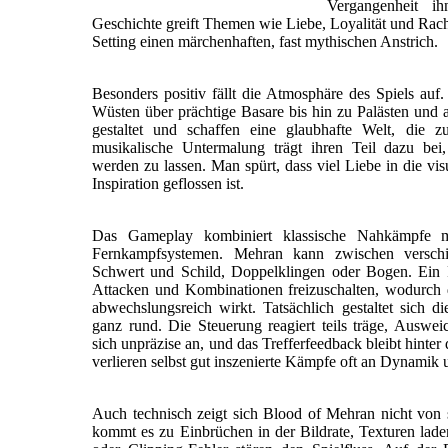
Vergangenheit i
Geschichte greift Themen wie Liebe, Loyalität und Rach
Setting einen märchenhaften, fast mythischen Anstrich.
Besonders positiv fällt die Atmosphäre des Spiels auf
Wüsten über prächtige Basare bis hin zu Palästen und 
gestaltet und schaffen eine glaubhafte Welt, die 
musikalische Untermalung trägt ihren Teil dazu bei, 
werden zu lassen. Man spürt, dass viel Liebe in die vis
Inspiration geflossen ist.
Das Gameplay kombiniert klassische Nahkämpfe m
Fernkampfsystemen. Mehran kann zwischen versch
Schwert und Schild, Doppelklingen oder Bogen. Ein 
Attacken und Kombinationen freizuschalten, wodurch
abwechslungsreich wirkt. Tatsächlich gestaltet sich 
ganz rund. Die Steuerung reagiert teils träge, Ausw
sich unpräzise an, und das Trefferfeedback bleibt hint
verlieren selbst gut inszenierte Kämpfe oft an Dynamik
Auch technisch zeigt sich Blood of Mehran nicht von 
kommt es zu Einbrüchen in der Bildrate, Texturen laden