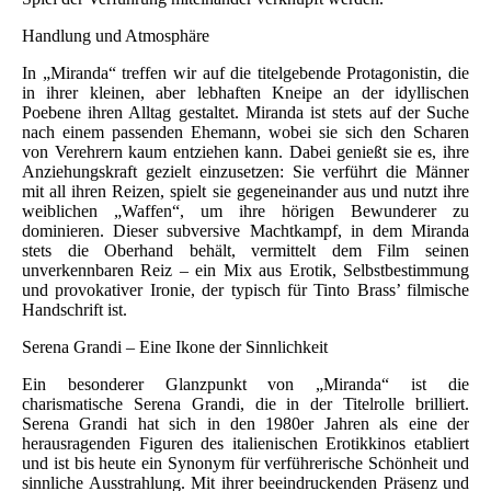
Handlung und Atmosphäre
In „Miranda“ treffen wir auf die titelgebende Protagonistin, die
in ihrer kleinen, aber lebhaften Kneipe an der idyllischen
Poebene ihren Alltag gestaltet. Miranda ist stets auf der Suche
nach einem passenden Ehemann, wobei sie sich den Scharen
von Verehrern kaum entziehen kann. Dabei genießt sie es, ihre
Anziehungskraft gezielt einzusetzen: Sie verführt die Männer
mit all ihren Reizen, spielt sie gegeneinander aus und nutzt ihre
weiblichen „Waffen“, um ihre hörigen Bewunderer zu
dominieren. Dieser subversive Machtkampf, in dem Miranda
stets die Oberhand behält, vermittelt dem Film seinen
unverkennbaren Reiz – ein Mix aus Erotik, Selbstbestimmung
und provokativer Ironie, der typisch für Tinto Brass’ filmische
Handschrift ist.
Serena Grandi – Eine Ikone der Sinnlichkeit
Ein besonderer Glanzpunkt von „Miranda“ ist die
charismatische Serena Grandi, die in der Titelrolle brilliert.
Serena Grandi hat sich in den 1980er Jahren als eine der
herausragenden Figuren des italienischen Erotikkinos etabliert
und ist bis heute ein Synonym für verführerische Schönheit und
sinnliche Ausstrahlung. Mit ihrer beeindruckenden Präsenz und