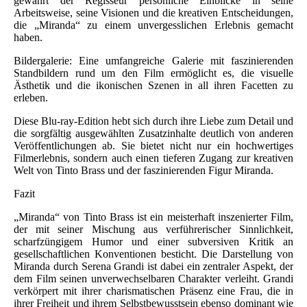
gewährt der Regisseur persönliche Einblicke in seine
Arbeitsweise, seine Visionen und die kreativen Entscheidungen,
die „Miranda“ zu einem unvergesslichen Erlebnis gemacht
haben.
Bildergalerie: Eine umfangreiche Galerie mit faszinierenden
Standbildern rund um den Film ermöglicht es, die visuelle
Ästhetik und die ikonischen Szenen in all ihren Facetten zu
erleben.
Diese Blu-ray-Edition hebt sich durch ihre Liebe zum Detail und
die sorgfältig ausgewählten Zusatzinhalte deutlich von anderen
Veröffentlichungen ab. Sie bietet nicht nur ein hochwertiges
Filmerlebnis, sondern auch einen tieferen Zugang zur kreativen
Welt von Tinto Brass und der faszinierenden Figur Miranda.
Fazit
„Miranda“ von Tinto Brass ist ein meisterhaft inszenierter Film,
der mit seiner Mischung aus verführerischer Sinnlichkeit,
scharfzüngigem Humor und einer subversiven Kritik an
gesellschaftlichen Konventionen besticht. Die Darstellung von
Miranda durch Serena Grandi ist dabei ein zentraler Aspekt, der
dem Film seinen unverwechselbaren Charakter verleiht. Grandi
verkörpert mit ihrer charismatischen Präsenz eine Frau, die in
ihrer Freiheit und ihrem Selbstbewusstsein ebenso dominant wie