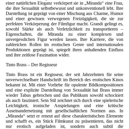
einer natürlichen Eleganz verkörpert sie in „Miranda“ eine Frau,
die ihre Sexualität selbstbewusst und unkonventionell lebt. Ihre
Darstellung ist geprägt von einer Mischung aus Charme, Humor
und einer gewissen verwegenen Freizügigkeit, die sie zur
perfekten Verkörperung der Filmfigur macht. Grandi gelingt es,
sowohl Stärke als auch Verletzlichkeit zu transportieren –
Eigenschaften, die Miranda zu einer komplexen und
unvergesslichen Figur werden lassen. Ihre Karriere, die von
zahlreichen Rollen im erotischen Genre und internationalen
Produktionen geprägt ist, spiegelt ihren anhaltenden Einfluss
und ihre zeitlose Faszination wider.
Tinto Brass – Der Regisseur
Tinto Brass ist ein Regisseur, der seit Jahrzehnten für seine
unverwechselbare Handschrift im Bereich des erotischen Kinos
bekannt ist. Mit einer Vorliebe für opulente Bildkompositionen
und eine explizite Darstellung von Sexualität hat Brass immer
wieder Tabus gebrochen und das Publikum sowohl schockiert
als auch fasziniert. Sein Stil zeichnet sich durch eine spielerische
Leichtigkeit, ironische Anspielungen und eine kritische
Auseinandersetzung mit gesellschaftlichen Normen aus. In
„Miranda“ setzt er erneut auf diese charakteristischen Elemente
und schafft es, ein Stück Filmkunst zu präsentieren, das nicht
nur erotisch aufgeladen ist, sondern auch subtil die