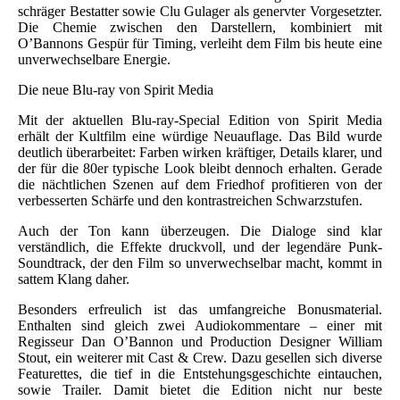
schräger Bestatter sowie Clu Gulager als genervter Vorgesetzter.
Die Chemie zwischen den Darstellern, kombiniert mit
O’Bannons Gespür für Timing, verleiht dem Film bis heute eine
unverwechselbare Energie.
Die neue Blu-ray von Spirit Media
Mit der aktuellen Blu-ray-Special Edition von Spirit Media
erhält der Kultfilm eine würdige Neuauflage. Das Bild wurde
deutlich überarbeitet: Farben wirken kräftiger, Details klarer, und
der für die 80er typische Look bleibt dennoch erhalten. Gerade
die nächtlichen Szenen auf dem Friedhof profitieren von der
verbesserten Schärfe und den kontrastreichen Schwarzstufen.
Auch der Ton kann überzeugen. Die Dialoge sind klar
verständlich, die Effekte druckvoll, und der legendäre Punk-
Soundtrack, der den Film so unverwechselbar macht, kommt in
sattem Klang daher.
Besonders erfreulich ist das umfangreiche Bonusmaterial.
Enthalten sind gleich zwei Audiokommentare – einer mit
Regisseur Dan O’Bannon und Production Designer William
Stout, ein weiterer mit Cast & Crew. Dazu gesellen sich diverse
Featurettes, die tief in die Entstehungsgeschichte eintauchen,
sowie Trailer. Damit bietet die Edition nicht nur beste