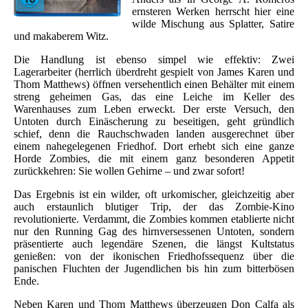
ernsteren Werken herrscht hier eine
wilde Mischung aus Splatter, Satire
und makaberem Witz.
Die Handlung ist ebenso simpel wie effektiv: Zwei
Lagerarbeiter (herrlich überdreht gespielt von James Karen und
Thom Matthews) öffnen versehentlich einen Behälter mit einem
streng geheimen Gas, das eine Leiche im Keller des
Warenhauses zum Leben erweckt. Der erste Versuch, den
Untoten durch Einäscherung zu beseitigen, geht gründlich
schief, denn die Rauchschwaden landen ausgerechnet über
einem nahegelegenen Friedhof. Dort erhebt sich eine ganze
Horde Zombies, die mit einem ganz besonderen Appetit
zurückkehren: Sie wollen Gehirne – und zwar sofort!
Das Ergebnis ist ein wilder, oft urkomischer, gleichzeitig aber
auch erstaunlich blutiger Trip, der das Zombie-Kino
revolutionierte. Verdammt, die Zombies kommen etablierte nicht
nur den Running Gag des hirnversessenen Untoten, sondern
präsentierte auch legendäre Szenen, die längst Kultstatus
genießen: von der ikonischen Friedhofssequenz über die
panischen Fluchten der Jugendlichen bis hin zum bitterbösen
Ende.
Neben Karen und Thom Matthews überzeugen Don Calfa als