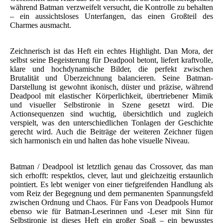
während Batman verzweifelt versucht, die Kontrolle zu behalten
– ein aussichtsloses Unterfangen, das einen Großteil des
Charmes ausmacht.
Zeichnerisch ist das Heft ein echtes Highlight. Dan Mora, der
selbst seine Begeisterung für Deadpool betont, liefert kraftvolle,
klare und hochdynamische Bilder, die perfekt zwischen
Brutalität und Überzeichnung balancieren. Seine Batman-
Darstellung ist gewohnt ikonisch, düster und präzise, während
Deadpool mit elastischer Körperlichkeit, übertriebener Mimik
und visueller Selbstironie in Szene gesetzt wird. Die
Actionsequenzen sind wuchtig, übersichtlich und zugleich
verspielt, was den unterschiedlichen Tonlagen der Geschichte
gerecht wird. Auch die Beiträge der weiteren Zeichner fügen
sich harmonisch ein und halten das hohe visuelle Niveau.
Batman / Deadpool ist letztlich genau das Crossover, das man
sich erhofft: respektlos, clever, laut und gleichzeitig erstaunlich
pointiert. Es lebt weniger von einer tiefgreifenden Handlung als
vom Reiz der Begegnung und dem permanenten Spannungsfeld
zwischen Ordnung und Chaos. Für Fans von Deadpools Humor
ebenso wie für Batman-Leserinnen und -Leser mit Sinn für
Selbstironie ist dieses Heft ein großer Spaß – ein bewusstes