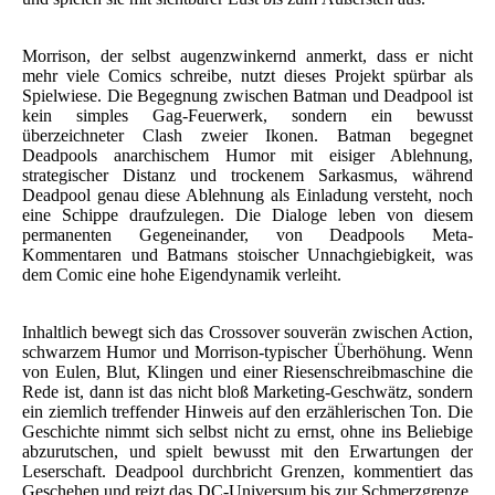
Morrison, der selbst augenzwinkernd anmerkt, dass er nicht
mehr viele Comics schreibe, nutzt dieses Projekt spürbar als
Spielwiese. Die Begegnung zwischen Batman und Deadpool ist
kein simples Gag-Feuerwerk, sondern ein bewusst
überzeichneter Clash zweier Ikonen. Batman begegnet
Deadpools anarchischem Humor mit eisiger Ablehnung,
strategischer Distanz und trockenem Sarkasmus, während
Deadpool genau diese Ablehnung als Einladung versteht, noch
eine Schippe draufzulegen. Die Dialoge leben von diesem
permanenten Gegeneinander, von Deadpools Meta-
Kommentaren und Batmans stoischer Unnachgiebigkeit, was
dem Comic eine hohe Eigendynamik verleiht.
Inhaltlich bewegt sich das Crossover souverän zwischen Action,
schwarzem Humor und Morrison-typischer Überhöhung. Wenn
von Eulen, Blut, Klingen und einer Riesenschreibmaschine die
Rede ist, dann ist das nicht bloß Marketing-Geschwätz, sondern
ein ziemlich treffender Hinweis auf den erzählerischen Ton. Die
Geschichte nimmt sich selbst nicht zu ernst, ohne ins Beliebige
abzurutschen, und spielt bewusst mit den Erwartungen der
Leserschaft. Deadpool durchbricht Grenzen, kommentiert das
Geschehen und reizt das DC-Universum bis zur Schmerzgrenze,