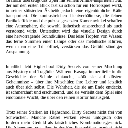
Grafisch überzeugt das Spiel mit seinem Anime-inspirierten Stil,
der auf den ersten Blick fast zu schön für ein Horrorspiel wirkt,
in seiner stilisierten Ästhetik jedoch eine eigentümliche Kälte
transportiert. Die kontrastreichen Lichtverhältnisse, die feinen
Partikeleffekte und die präzise gesetzten Kamerawinkel schaffen
eine Atmosphäre, die sowohl ästhetisch ansprechend als auch
verstörend wirkt. Unterstützt wird das visuelle Design durch
eine hervorragende Soundkulisse: Das leise Tropfen von Wasser,
das ferne Summen einer Lampe oder das metallische Klirren,
wenn man eine Tür öffnet, verstärken das Gefühl ständiger
Anspannung.
Inhaltlich lebt Highschool Dirty Secrets von seiner Mischung
aus Mystery und Tragödie. Während Kasuga immer tiefer in die
Geschichte der Schule eintaucht, stößt sie auf düstere
Geheimnisse – über ihre Mitschüler, ihre Lehrer und letztlich
auch über sich selbst. Die Wahrheit, die sie am Ende entdeckt,
ist schmerzhaft und erschütternd, und sie verleiht dem Spiel eine
emotionale Wucht, die über den reinen Horror hinausgeht.
Trotz seiner Stärken ist Highschool Dirty Secrets nicht frei von
Schwächen. Manche Rätsel wirken etwas unlogisch oder
fordern mehr Geduld als tatsächliches Kombinationsgeschick.
Die Steuerung, vor allem in der Ego-Perspektive, reagiert nicht