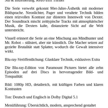
Stil & Inszenierung: Retro trifft Thriller
Die Serie verwebt gekonnt 90er-Jahre-Ästhetik mit moderner
Bildsprache. Neonlichter, Pager und veraltete Technik bilden
einen reizvollen Kontrast zur düsteren Innenwelt von Dexter.
Der Soundtrack mischt zeittypische Tracks mit atmosphärischer
Musik, die Dexters kalte, distanzierte Sicht auf die Welt
unterstreicht.
Visuell erinnert die Serie an eine Mischung aus Mindhunter und
Mr. Robot – stilisiert, aber nie künstlich. Die Macher setzen auf
gezielte Brutalität statt Splatter, wodurch die Gewalt intensiver
wirkt.
Blu-ray-Veröffentlichung: Glasklare Technik, exklusives Extra
Die Blu-ray-Edition von Paramount Pictures bietet alle zehn
Episoden auf drei Discs in hervorragender Bild- und
Tonqualität:
Bild: 1080p HD, detailreich, mit kräftigen Farben und klaren
Kontrasten
Ton: Deutsch und Englisch in Dolby Digital 5.1
Menüführung: Übersichtlich, modern, ansprechend gestaltet