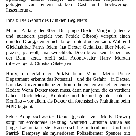
getragen von einem starken Cast und hochwertiger
Inszenierung.
Inhalt: Die Geburt des Dunklen Begleiters
Miami, Anfang der 90er. Der junge Dexter Morgan (intensiv
und nuanciert gespielt von Patrick Gibson) verspürt einen
dunklen Drang, den er nicht länger unterdrücken kann. Während
Gleichaltrige Partys feiern, hat Dexter Gedanken über Mord –
präzise, planvoll, unausweichlich. Doch bevor sein Leben aus
der Bahn gerät, greift sein Adoptivvater Harry Morgan
(überzeugend: Christian Slater) ein.
Harry, ein erfahrener Polizist beim Miami Metro Police
Department, erkennt das Potenzial – und die Gefahr – in Dexter.
Um das Unvermeidliche zu kontrollieren, entwickelt er einen
Kodex: Wenn Dexter töten muss, dann nur jene, die es verdient
haben. Doch Moral, Kontrolle und Instinkt geraten bald in
Konflikt – vor allem, als Dexter ein forensisches Praktikum beim
MPD beginnt.
Seine Adoptivschwester Debra (gespielt von Molly Brown)
sorgt für emotionale Reibung, während Christina Milian als
junge LaGuerta erste Karriereschritte unternimmt. Und mit
Patrick Dempsey als mysteriösem Polizeiberater Spencer tritt