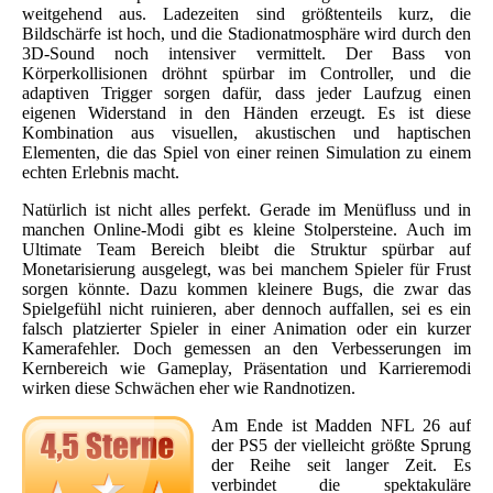
weitgehend aus. Ladezeiten sind größtenteils kurz, die
Bildschärfe ist hoch, und die Stadionatmosphäre wird durch den
3D-Sound noch intensiver vermittelt. Der Bass von
Körperkollisionen dröhnt spürbar im Controller, und die
adaptiven Trigger sorgen dafür, dass jeder Laufzug einen
eigenen Widerstand in den Händen erzeugt. Es ist diese
Kombination aus visuellen, akustischen und haptischen
Elementen, die das Spiel von einer reinen Simulation zu einem
echten Erlebnis macht.
Natürlich ist nicht alles perfekt. Gerade im Menüfluss und in
manchen Online-Modi gibt es kleine Stolpersteine. Auch im
Ultimate Team Bereich bleibt die Struktur spürbar auf
Monetarisierung ausgelegt, was bei manchem Spieler für Frust
sorgen könnte. Dazu kommen kleinere Bugs, die zwar das
Spielgefühl nicht ruinieren, aber dennoch auffallen, sei es ein
falsch platzierter Spieler in einer Animation oder ein kurzer
Kamerafehler. Doch gemessen an den Verbesserungen im
Kernbereich wie Gameplay, Präsentation und Karrieremodi
wirken diese Schwächen eher wie Randnotizen.
Am Ende ist Madden NFL 26 auf
der PS5 der vielleicht größte Sprung
der Reihe seit langer Zeit. Es
verbindet die spektakuläre