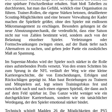
eine spürbare Frischzellenkur erhalten. Statt bloß Tabellen zu
durchforsten, hat man das Gefühl, wirklich eine Organisation zu
führen. Trainer-Rollen, die eigene Stärken betonen, detailliertere
Scouting-Möglichkeiten und eine bessere Verwaltung der Kader
machen die Spieltiefe größer, ohne den Spieler mit endlosem
Mikromanagement zu erschlagen. Besonders gelungen ist die
neue Abnutzungsmechanik, die verdeutlicht, dass eine Saison
nicht nur von Zahlen bestimmt wird, sondern auch von der
Belastung einzelner Spieler. Verletzungen oder
Formschwankungen zwingen einen, auf der Bank tiefer nach
Alternativen zu suchen, und geben jeder Partie ein zusätzliches
Maß an Spannung.
Im Superstar-Modus wird der Spieler noch stärker in die Rolle
eines aufstrebenden Profis versetzt. Von den ersten Schritten bis
zum Sprung in die NFL verläuft der Weg wie eine kleine
Karrieregeschichte, die von Entscheidungen, Erfolgen und
Rückschlägen geprägt ist. Man baut Beziehungen zu Trainern
und Mitspielern auf, legt seinen Trainingsfokus fest und
entwickelt nach und nach einen eigenen Spielstil, der dann auch
auf dem Feld spürbar ist. Das Ganze wirkt weniger wie ein
durchgeklickter Karrierebaum, sondern wie ein tatsächlicher
Werdegang, der den Spieler emotional stärker bindet.
Technisch schöpft Madden 26 die Möglichkeiten der PS5