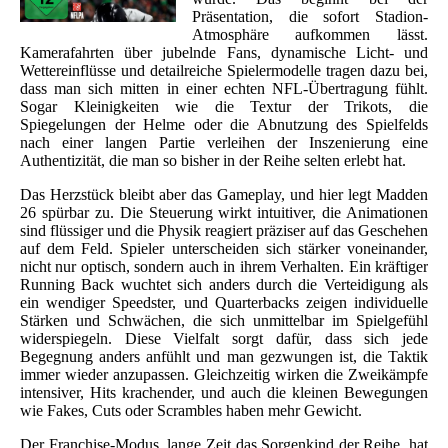
Präsentation, die sofort Stadion-
Atmosphäre aufkommen lässt.
Kamerafahrten über jubelnde Fans, dynamische Licht- und
Wettereinflüsse und detailreiche Spielermodelle tragen dazu bei,
dass man sich mitten in einer echten NFL-Übertragung fühlt.
Sogar Kleinigkeiten wie die Textur der Trikots, die
Spiegelungen der Helme oder die Abnutzung des Spielfelds
nach einer langen Partie verleihen der Inszenierung eine
Authentizität, die man so bisher in der Reihe selten erlebt hat.
Das Herzstück bleibt aber das Gameplay, und hier legt Madden
26 spürbar zu. Die Steuerung wirkt intuitiver, die Animationen
sind flüssiger und die Physik reagiert präziser auf das Geschehen
auf dem Feld. Spieler unterscheiden sich stärker voneinander,
nicht nur optisch, sondern auch in ihrem Verhalten. Ein kräftiger
Running Back wuchtet sich anders durch die Verteidigung als
ein wendiger Speedster, und Quarterbacks zeigen individuelle
Stärken und Schwächen, die sich unmittelbar im Spielgefühl
widerspiegeln. Diese Vielfalt sorgt dafür, dass sich jede
Begegnung anders anfühlt und man gezwungen ist, die Taktik
immer wieder anzupassen. Gleichzeitig wirken die Zweikämpfe
intensiver, Hits krachender, und auch die kleinen Bewegungen
wie Fakes, Cuts oder Scrambles haben mehr Gewicht.
Der Franchise-Modus, lange Zeit das Sorgenkind der Reihe, hat