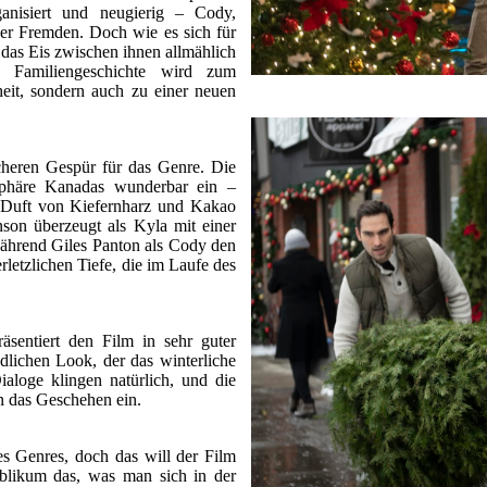
ganisiert und neugierig – Cody,
er Fremden. Doch wie es sich für
 das Eis zwischen ihnen allmählich
 Familiengeschichte wird zum
heit, sondern auch zu einer neuen
cheren Gespür für das Genre. Die
sphäre Kanadas wunderbar ein –
 Duft von Kiefernharz und Kakao
on überzeugt als Kyla mit einer
ährend Giles Panton als Cody den
rletzlichen Tiefe, die im Laufe des
sentiert den Film in sehr guter
ndlichen Look, der das winterliche
ialoge klingen natürlich, und die
n das Geschehen ein.
s Genres, doch das will der Film
ublikum das, was man sich in der