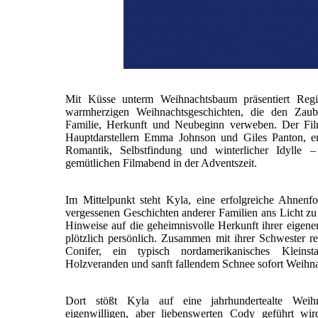
Mit Küsse unterm Weihnachtsbaum präsentiert Regi
warmherzigen Weihnachtsgeschichten, die den Zau
Familie, Herkunft und Neubeginn verweben. Der Fil
Hauptdarstellern Emma Johnson und Giles Panton, en
Romantik, Selbstfindung und winterlicher Idylle 
gemütlichen Filmabend in der Adventszeit.
Im Mittelpunkt steht Kyla, eine erfolgreiche Ahnenfo
vergessenen Geschichten anderer Familien ans Licht zu 
Hinweise auf die geheimnisvolle Herkunft ihrer eigene
plötzlich persönlich. Zusammen mit ihrer Schwester rei
Conifer, ein typisch nordamerikanisches Kleinsta
Holzveranden und sanft fallendem Schnee sofort Weihn
Dort stößt Kyla auf eine jahrhundertealte Wei
eigenwilligen, aber liebenswerten Cody geführt wi