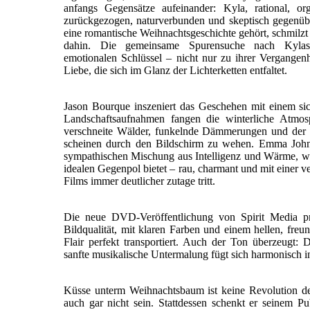
anfangs Gegensätze aufeinander: Kyla, rational, or
zurückgezogen, naturverbunden und skeptisch gegenüb
eine romantische Weihnachtsgeschichte gehört, schmilzt
dahin. Die gemeinsame Spurensuche nach Kylas
emotionalen Schlüssel – nicht nur zu ihrer Vergangen
Liebe, die sich im Glanz der Lichterketten entfaltet.
Jason Bourque inszeniert das Geschehen mit einem si
Landschaftsaufnahmen fangen die winterliche Atmo
verschneite Wälder, funkelnde Dämmerungen und der
scheinen durch den Bildschirm zu wehen. Emma Johns
sympathischen Mischung aus Intelligenz und Wärme, w
idealen Gegenpol bietet – rau, charmant und mit einer ve
Films immer deutlicher zutage tritt.
Die neue DVD-Veröffentlichung von Spirit Media prä
Bildqualität, mit klaren Farben und einem hellen, freu
Flair perfekt transportiert. Auch der Ton überzeugt: D
sanfte musikalische Untermalung fügt sich harmonisch i
Küsse unterm Weihnachtsbaum ist keine Revolution de
auch gar nicht sein. Stattdessen schenkt er seinem P