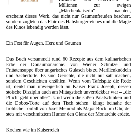
Millionen zur ewigen
„Märchenkaiserin“ machten,
erscheint dieses Werk, das nicht nur Gaumenfreuden beschert,
sondern zugleich das Flair des Habsburgerreiches und die Magie
des Kinos lebendig werden lässt.
Ein Fest für Augen, Herz und Gaumen
Das Buch versammelt rund 60 Rezepte aus dem kulinarischen
Erbe der Donaumonarchie: von Wiener Schnitzel und
Frittatensuppe über ungarisches Gulasch bis zu Marillenknödeln
und Sachertorte. Es sind Gerichte, die nicht nur satt machen,
sondern Geschichten erzählen. Wenn vom Tafelspitz die Rede
ist, denkt man unweigerlich an Kaiser Franz Joseph, dessen
stoische Disziplin auch am Mittagstisch unverrückbar war – „die
Pflicht geht über alles“. Und wenn die süßen Palatschinken und
die Dobos-Torte auf dem Tisch stehen, klingt beinahe der
fröhliche Tonfall von Josef Meinrad als Major Böckl im Ohr, der
stets mit verschmitztem Humor den Glanz der Monarchie erdete.
Kochen wie im Kaiserreich