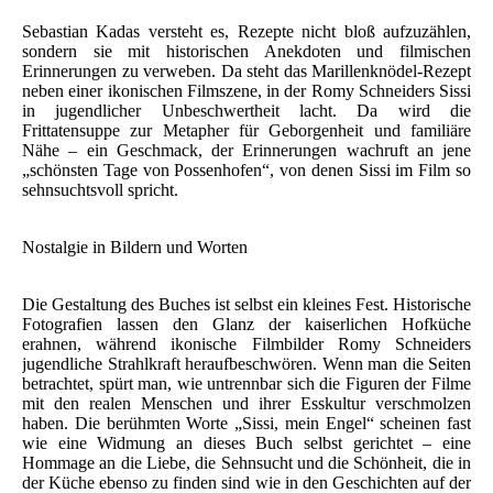
Sebastian Kadas versteht es, Rezepte nicht bloß aufzuzählen,
sondern sie mit historischen Anekdoten und filmischen
Erinnerungen zu verweben. Da steht das Marillenknödel-Rezept
neben einer ikonischen Filmszene, in der Romy Schneiders Sissi
in jugendlicher Unbeschwertheit lacht. Da wird die
Frittatensuppe zur Metapher für Geborgenheit und familiäre
Nähe – ein Geschmack, der Erinnerungen wachruft an jene
„schönsten Tage von Possenhofen“, von denen Sissi im Film so
sehnsuchtsvoll spricht.
Nostalgie in Bildern und Worten
Die Gestaltung des Buches ist selbst ein kleines Fest. Historische
Fotografien lassen den Glanz der kaiserlichen Hofküche
erahnen, während ikonische Filmbilder Romy Schneiders
jugendliche Strahlkraft heraufbeschwören. Wenn man die Seiten
betrachtet, spürt man, wie untrennbar sich die Figuren der Filme
mit den realen Menschen und ihrer Esskultur verschmolzen
haben. Die berühmten Worte „Sissi, mein Engel“ scheinen fast
wie eine Widmung an dieses Buch selbst gerichtet – eine
Hommage an die Liebe, die Sehnsucht und die Schönheit, die in
der Küche ebenso zu finden sind wie in den Geschichten auf der