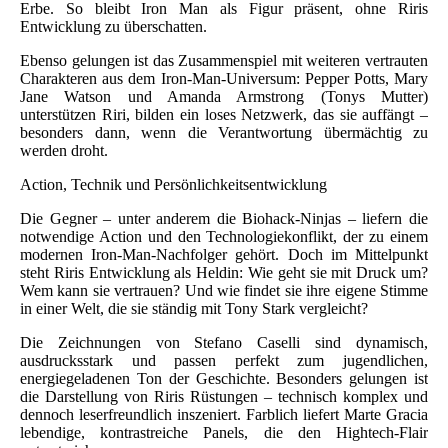
Erbe. So bleibt Iron Man als Figur präsent, ohne Riris
Entwicklung zu überschatten.
Ebenso gelungen ist das Zusammenspiel mit weiteren vertrauten
Charakteren aus dem Iron-Man-Universum: Pepper Potts, Mary
Jane Watson und Amanda Armstrong (Tonys Mutter)
unterstützen Riri, bilden ein loses Netzwerk, das sie auffängt –
besonders dann, wenn die Verantwortung übermächtig zu
werden droht.
Action, Technik und Persönlichkeitsentwicklung
Die Gegner – unter anderem die Biohack-Ninjas – liefern die
notwendige Action und den Technologiekonflikt, der zu einem
modernen Iron-Man-Nachfolger gehört. Doch im Mittelpunkt
steht Riris Entwicklung als Heldin: Wie geht sie mit Druck um?
Wem kann sie vertrauen? Und wie findet sie ihre eigene Stimme
in einer Welt, die sie ständig mit Tony Stark vergleicht?
Die Zeichnungen von Stefano Caselli sind dynamisch,
ausdrucksstark und passen perfekt zum jugendlichen,
energiegeladenen Ton der Geschichte. Besonders gelungen ist
die Darstellung von Riris Rüstungen – technisch komplex und
dennoch leserfreundlich inszeniert. Farblich liefert Marte Gracia
lebendige, kontrastreiche Panels, die den Hightech-Flair