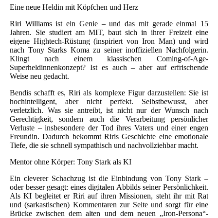
Eine neue Heldin mit Köpfchen und Herz
Riri Williams ist ein Genie – und das mit gerade einmal 15
Jahren. Sie studiert am MIT, baut sich in ihrer Freizeit eine
eigene Hightech-Rüstung (inspiriert von Iron Man) und wird
nach Tony Starks Koma zu seiner inoffiziellen Nachfolgerin.
Klingt nach einem klassischen Coming-of-Age-
Superheldinnenkonzept? Ist es auch – aber auf erfrischende
Weise neu gedacht.
Bendis schafft es, Riri als komplexe Figur darzustellen: Sie ist
hochintelligent, aber nicht perfekt. Selbstbewusst, aber
verletzlich. Was sie antreibt, ist nicht nur der Wunsch nach
Gerechtigkeit, sondern auch die Verarbeitung persönlicher
Verluste – insbesondere der Tod ihres Vaters und einer engen
Freundin. Dadurch bekommt Riris Geschichte eine emotionale
Tiefe, die sie schnell sympathisch und nachvollziehbar macht.
Mentor ohne Körper: Tony Stark als KI
Ein cleverer Schachzug ist die Einbindung von Tony Stark –
oder besser gesagt: eines digitalen Abbilds seiner Persönlichkeit.
Als KI begleitet er Riri auf ihren Missionen, steht ihr mit Rat
und (sarkastischen) Kommentaren zur Seite und sorgt für eine
Brücke zwischen dem alten und dem neuen „Iron-Persona“-