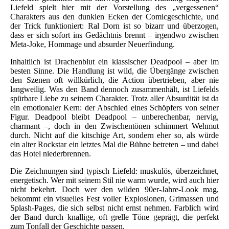
Liefeld spielt hier mit der Vorstellung des „vergessenen“
Charakters aus den dunklen Ecken der Comicgeschichte, und
der Trick funktioniert: Ral Dorn ist so bizarr und überzogen,
dass er sich sofort ins Gedächtnis brennt – irgendwo zwischen
Meta-Joke, Hommage und absurder Neuerfindung.
Inhaltlich ist Drachenblut ein klassischer Deadpool – aber im
besten Sinne. Die Handlung ist wild, die Übergänge zwischen
den Szenen oft willkürlich, die Action übertrieben, aber nie
langweilig. Was den Band dennoch zusammenhält, ist Liefelds
spürbare Liebe zu seinem Charakter. Trotz aller Absurdität ist da
ein emotionaler Kern: der Abschied eines Schöpfers von seiner
Figur. Deadpool bleibt Deadpool – unberechenbar, nervig,
charmant –, doch in den Zwischentönen schimmert Wehmut
durch. Nicht auf die kitschige Art, sondern eher so, als würde
ein alter Rockstar ein letztes Mal die Bühne betreten – und dabei
das Hotel niederbrennen.
Die Zeichnungen sind typisch Liefeld: muskulös, überzeichnet,
energetisch. Wer mit seinem Stil nie warm wurde, wird auch hier
nicht bekehrt. Doch wer den wilden 90er-Jahre-Look mag,
bekommt ein visuelles Fest voller Explosionen, Grimassen und
Splash-Pages, die sich selbst nicht ernst nehmen. Farblich wird
der Band durch knallige, oft grelle Töne geprägt, die perfekt
zum Tonfall der Geschichte passen.