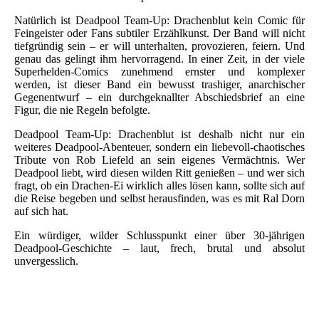
Natürlich ist Deadpool Team-Up: Drachenblut kein Comic für
Feingeister oder Fans subtiler Erzählkunst. Der Band will nicht
tiefgründig sein – er will unterhalten, provozieren, feiern. Und
genau das gelingt ihm hervorragend. In einer Zeit, in der viele
Superhelden-Comics zunehmend ernster und komplexer
werden, ist dieser Band ein bewusst trashiger, anarchischer
Gegenentwurf – ein durchgeknallter Abschiedsbrief an eine
Figur, die nie Regeln befolgte.
Deadpool Team-Up: Drachenblut ist deshalb nicht nur ein
weiteres Deadpool-Abenteuer, sondern ein liebevoll-chaotisches
Tribute von Rob Liefeld an sein eigenes Vermächtnis. Wer
Deadpool liebt, wird diesen wilden Ritt genießen – und wer sich
fragt, ob ein Drachen-Ei wirklich alles lösen kann, sollte sich auf
die Reise begeben und selbst herausfinden, was es mit Ral Dorn
auf sich hat.
Ein würdiger, wilder Schlusspunkt einer über 30-jährigen
Deadpool-Geschichte – laut, frech, brutal und absolut
unvergesslich.