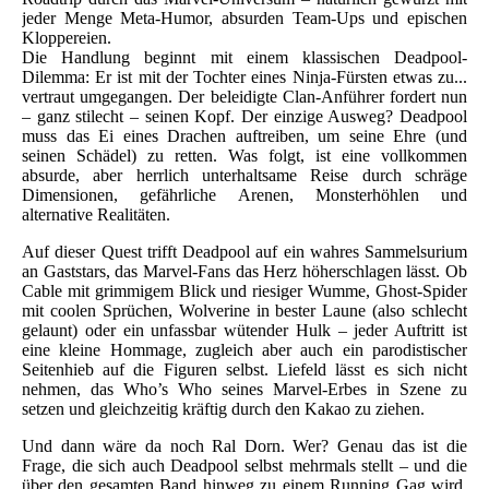
jeder Menge Meta-Humor, absurden Team-Ups und epischen
Kloppereien.
Die Handlung beginnt mit einem klassischen Deadpool-
Dilemma: Er ist mit der Tochter eines Ninja-Fürsten etwas zu...
vertraut umgegangen. Der beleidigte Clan-Anführer fordert nun
– ganz stilecht – seinen Kopf. Der einzige Ausweg? Deadpool
muss das Ei eines Drachen auftreiben, um seine Ehre (und
seinen Schädel) zu retten. Was folgt, ist eine vollkommen
absurde, aber herrlich unterhaltsame Reise durch schräge
Dimensionen, gefährliche Arenen, Monsterhöhlen und
alternative Realitäten.
Auf dieser Quest trifft Deadpool auf ein wahres Sammelsurium
an Gaststars, das Marvel-Fans das Herz höherschlagen lässt. Ob
Cable mit grimmigem Blick und riesiger Wumme, Ghost-Spider
mit coolen Sprüchen, Wolverine in bester Laune (also schlecht
gelaunt) oder ein unfassbar wütender Hulk – jeder Auftritt ist
eine kleine Hommage, zugleich aber auch ein parodistischer
Seitenhieb auf die Figuren selbst. Liefeld lässt es sich nicht
nehmen, das Who’s Who seines Marvel-Erbes in Szene zu
setzen und gleichzeitig kräftig durch den Kakao zu ziehen.
Und dann wäre da noch Ral Dorn. Wer? Genau das ist die
Frage, die sich auch Deadpool selbst mehrmals stellt – und die
über den gesamten Band hinweg zu einem Running Gag wird.