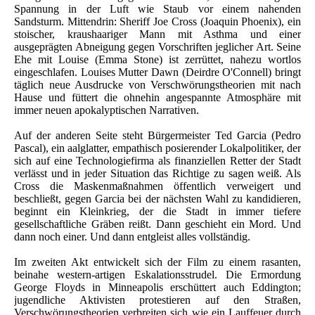
Spannung in der Luft wie Staub vor einem nahenden
Sandsturm. Mittendrin: Sheriff Joe Cross (Joaquin Phoenix), ein
stoischer, kraushaariger Mann mit Asthma und einer
ausgeprägten Abneigung gegen Vorschriften jeglicher Art. Seine
Ehe mit Louise (Emma Stone) ist zerrüttet, nahezu wortlos
eingeschlafen. Louises Mutter Dawn (Deirdre O'Connell) bringt
täglich neue Ausdrucke von Verschwörungstheorien mit nach
Hause und füttert die ohnehin angespannte Atmosphäre mit
immer neuen apokalyptischen Narrativen.
Auf der anderen Seite steht Bürgermeister Ted Garcia (Pedro
Pascal), ein aalglatter, empathisch posierender Lokalpolitiker, der
sich auf eine Technologiefirma als finanziellen Retter der Stadt
verlässt und in jeder Situation das Richtige zu sagen weiß. Als
Cross die Maskenmaßnahmen öffentlich verweigert und
beschließt, gegen Garcia bei der nächsten Wahl zu kandidieren,
beginnt ein Kleinkrieg, der die Stadt in immer tiefere
gesellschaftliche Gräben reißt. Dann geschieht ein Mord. Und
dann noch einer. Und dann entgleist alles vollständig.
Im zweiten Akt entwickelt sich der Film zu einem rasanten,
beinahe western-artigen Eskalationsstrudel. Die Ermordung
George Floyds in Minneapolis erschüttert auch Eddington;
jugendliche Aktivisten protestieren auf den Straßen,
Verschwörungstheorien verbreiten sich wie ein Lauffeuer durch