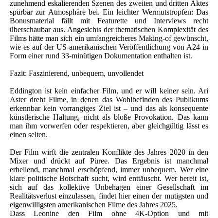
zunehmend eskalierenden Szenen des zweiten und dritten Aktes
spürbar zur Atmosphäre bei. Ein leichter Wermutstropfen: Das
Bonusmaterial fällt mit Featurette und Interviews recht
überschaubar aus. Angesichts der thematischen Komplexität des
Films hätte man sich ein umfangreicheres Making-of gewünscht,
wie es auf der US-amerikanischen Veröffentlichung von A24 in
Form einer rund 33-minütigen Dokumentation enthalten ist.
Fazit: Faszinierend, unbequem, unvollendet
Eddington ist kein einfacher Film, und er will keiner sein. Ari
Aster dreht Filme, in denen das Wohlbefinden des Publikums
erkennbar kein vorrangiges Ziel ist – und das als konsequente
künstlerische Haltung, nicht als bloße Provokation. Das kann
man ihm vorwerfen oder respektieren, aber gleichgültig lässt es
einen selten.
Der Film wirft die zentralen Konflikte des Jahres 2020 in den
Mixer und drückt auf Püree. Das Ergebnis ist manchmal
erhellend, manchmal erschöpfend, immer unbequem. Wer eine
klare politische Botschaft sucht, wird enttäuscht. Wer bereit ist,
sich auf das kollektive Unbehagen einer Gesellschaft im
Realitätsverlust einzulassen, findet hier einen der mutigsten und
eigenwilligsten amerikanischen Filme des Jahres 2025.
Dass Leonine den Film ohne 4K-Option und mit