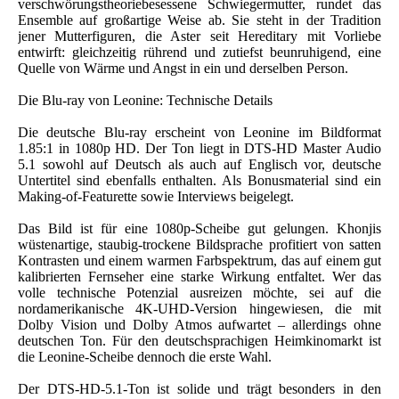
verschwörungstheoriebesessene Schwiegermutter, rundet das
Ensemble auf großartige Weise ab. Sie steht in der Tradition
jener Mutterfiguren, die Aster seit Hereditary mit Vorliebe
entwirft: gleichzeitig rührend und zutiefst beunruhigend, eine
Quelle von Wärme und Angst in ein und derselben Person.
Die Blu-ray von Leonine: Technische Details
Die deutsche Blu-ray erscheint von Leonine im Bildformat
1.85:1 in 1080p HD. Der Ton liegt in DTS-HD Master Audio
5.1 sowohl auf Deutsch als auch auf Englisch vor, deutsche
Untertitel sind ebenfalls enthalten. Als Bonusmaterial sind ein
Making-of-Featurette sowie Interviews beigelegt.
Das Bild ist für eine 1080p-Scheibe gut gelungen. Khonjis
wüstenartige, staubig-trockene Bildsprache profitiert von satten
Kontrasten und einem warmen Farbspektrum, das auf einem gut
kalibrierten Fernseher eine starke Wirkung entfaltet. Wer das
volle technische Potenzial ausreizen möchte, sei auf die
nordamerikanische 4K-UHD-Version hingewiesen, die mit
Dolby Vision und Dolby Atmos aufwartet – allerdings ohne
deutschen Ton. Für den deutschsprachigen Heimkinomarkt ist
die Leonine-Scheibe dennoch die erste Wahl.
Der DTS-HD-5.1-Ton ist solide und trägt besonders in den