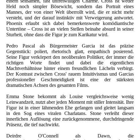
einem seltsamen, fast unfreiwilligen Charme. Cross ist weder
Held noch simpler Bösewicht, sondern das Portrait eines
Mannes, der von einer Welt überrollt wird, die er nicht mehr
versteht, und der darauf instinktiv mit Verweigerung antwortet.
Phoenix erlaubt sich dabei bemerkenswerte komödiantische
Untertöne – Cross ist an vielen Stellen beinahe absurd in seiner
Sturheit, ohne dass die Figur je zum Karikatur wird.
Pedro Pascal als Bürgermeister Garcia ist das präzise
Gegenstück: poliert, rhetorisch glatt, empathisch posierend.
Seine Figur verkörpert den neoliberalen Politiker, der immer die
richtigen Worte findet und dabei die eigentlichen
Machtverhältnisse hinter einem freundlichen Lächeln verbirgt.
Der Kontrast zwischen Cross' rauem Intuitivismus und Garcias
professioneller Geschmeidigkeit ist eine der stärksten
dramatischen Achsen des gesamten Films.
Emma Stone bekommt als Louise vergleichsweise wenig
Leinwandzeit, nutzt aber jeden Moment mit stiller Intensität. Ihre
Figur ist in einer lähmenden Ehe gefangen und gleitet langsam
in den Sog eines viralen Charlatans. Stone verleiht dieser
innerlichen Auflösung eine zurückgenommene, durchdringende
Präsenz, die tief nachwirkt.
Deirdre O'Connell als Dawn, die