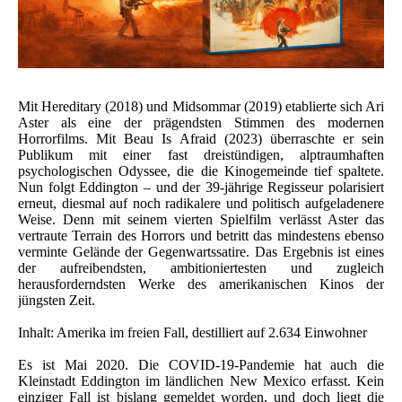
Mit Hereditary (2018) und Midsommar (2019) etablierte sich Ari
Aster als eine der prägendsten Stimmen des modernen
Horrorfilms. Mit Beau Is Afraid (2023) überraschte er sein
Publikum mit einer fast dreistündigen, alptraumhaften
psychologischen Odyssee, die die Kinogemeinde tief spaltete.
Nun folgt Eddington – und der 39-jährige Regisseur polarisiert
erneut, diesmal auf noch radikalere und politisch aufgeladenere
Weise. Denn mit seinem vierten Spielfilm verlässt Aster das
vertraute Terrain des Horrors und betritt das mindestens ebenso
verminte Gelände der Gegenwartssatire. Das Ergebnis ist eines
der aufreibendsten, ambitioniertesten und zugleich
herausforderndsten Werke des amerikanischen Kinos der
jüngsten Zeit.
Inhalt: Amerika im freien Fall, destilliert auf 2.634 Einwohner
Es ist Mai 2020. Die COVID-19-Pandemie hat auch die
Kleinstadt Eddington im ländlichen New Mexico erfasst. Kein
einziger Fall ist bislang gemeldet worden, und doch liegt die