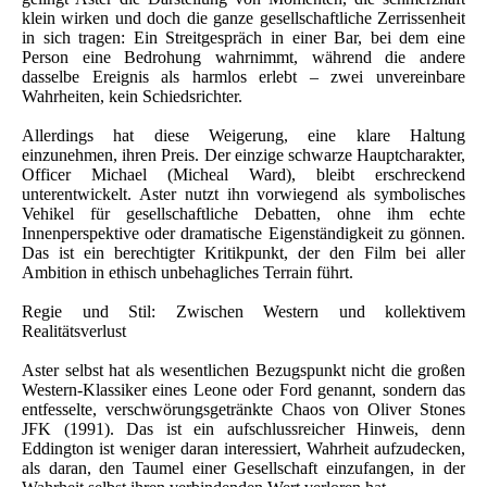
klein wirken und doch die ganze gesellschaftliche Zerrissenheit
in sich tragen: Ein Streitgespräch in einer Bar, bei dem eine
Person eine Bedrohung wahrnimmt, während die andere
dasselbe Ereignis als harmlos erlebt – zwei unvereinbare
Wahrheiten, kein Schiedsrichter.
Allerdings hat diese Weigerung, eine klare Haltung
einzunehmen, ihren Preis. Der einzige schwarze Hauptcharakter,
Officer Michael (Micheal Ward), bleibt erschreckend
unterentwickelt. Aster nutzt ihn vorwiegend als symbolisches
Vehikel für gesellschaftliche Debatten, ohne ihm echte
Innenperspektive oder dramatische Eigenständigkeit zu gönnen.
Das ist ein berechtigter Kritikpunkt, der den Film bei aller
Ambition in ethisch unbehagliches Terrain führt.
Regie und Stil: Zwischen Western und kollektivem
Realitätsverlust
Aster selbst hat als wesentlichen Bezugspunkt nicht die großen
Western-Klassiker eines Leone oder Ford genannt, sondern das
entfesselte, verschwörungsgetränkte Chaos von Oliver Stones
JFK (1991). Das ist ein aufschlussreicher Hinweis, denn
Eddington ist weniger daran interessiert, Wahrheit aufzudecken,
als daran, den Taumel einer Gesellschaft einzufangen, in der