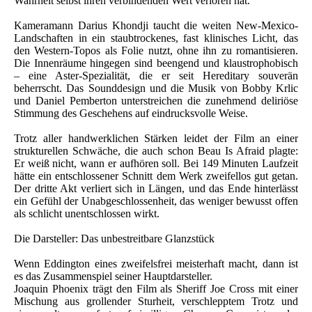
Wahrheit selbst ihren verbindenden Wert verloren hat.
Kameramann Darius Khondji taucht die weiten New-Mexico-
Landschaften in ein staubtrockenes, fast klinisches Licht, das
den Western-Topos als Folie nutzt, ohne ihn zu romantisieren.
Die Innenräume hingegen sind beengend und klaustrophobisch
– eine Aster-Spezialität, die er seit Hereditary souverän
beherrscht. Das Sounddesign und die Musik von Bobby Krlic
und Daniel Pemberton unterstreichen die zunehmend deliriöse
Stimmung des Geschehens auf eindrucksvolle Weise.
Trotz aller handwerklichen Stärken leidet der Film an einer
strukturellen Schwäche, die auch schon Beau Is Afraid plagte:
Er weiß nicht, wann er aufhören soll. Bei 149 Minuten Laufzeit
hätte ein entschlossener Schnitt dem Werk zweifellos gut getan.
Der dritte Akt verliert sich in Längen, und das Ende hinterlässt
ein Gefühl der Unabgeschlossenheit, das weniger bewusst offen
als schlicht unentschlossen wirkt.
Die Darsteller: Das unbestreitbare Glanzstück
Wenn Eddington eines zweifelsfrei meisterhaft macht, dann ist
es das Zusammenspiel seiner Hauptdarsteller.
Joaquin Phoenix trägt den Film als Sheriff Joe Cross mit einer
Mischung aus grollender Sturheit, verschlepptem Trotz und