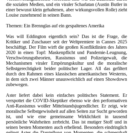
die sozialen Medien, und ein viraler Scharlatan (Austin Butler in
einer bewusst klein gehaltenen, aber wirkungsvollen Rolle) zieht
Louise zunehmend in seinen Bann.
Themen: Ein Brennglas auf ein gespaltenes Amerika
Was will Eddington eigentlich sein? Das ist die Frage, die
Kritiker und Zuschauer seit der Weltpremiere in Cannes 2025
beschäftigt. Der Film wirft die großen Konfliktlinien des Jahres
2020 in einen Topf: Maskenpflicht und Pandemie-Leugnung,
Verschwörungstheorien, Rassismus und Polizeigewalt, die
Mechanismen viraler Empörungskultur und die moralische
Selbstgerechtigkeit beider politischer Lager. All das gefiltert
durch den Rahmen eines klassischen amerikanischen Westerns,
in dem sich zwei Männer unausweichlich auf einen Showdown
zubewegen.
Aster liefert dabei kein einfaches politisches Statement. Er
verspottet die COVID-Skeptiker ebenso wie den performativen
Anti-Rassismus woißer Mittelstandsjugendlicher. Er zeigt, wie
moralische Selbstgewissheit auf allen Seiten zur Sucht geworden
ist, und wie eine gemeinsame Wirklichkeit in tausend
persönliche Wahrheiten zerbricht. Das ist mutiger Stoff und in
seinen besten Momenten auch erhellend. Besonders eindringlich
gelingt Aster die Darstellung von Momenten, die schmerzhaft