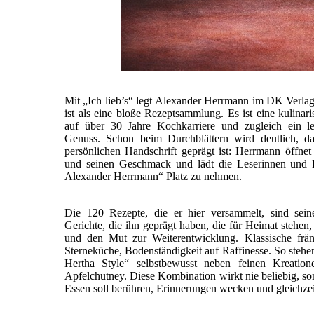
Mit „Ich lieb’s“ legt Alexander Herrmann im DK Verla
ist als eine bloße Rezeptsammlung. Es ist eine kulinar
auf über 30 Jahre Kochkarriere und zugleich ein le
Genuss. Schon beim Durchblättern wird deutlich, da
persönlichen Handschrift geprägt ist: Herrmann öffne
und seinen Geschmack und lädt die Leserinnen und L
Alexander Herrmann“ Platz zu nehmen.
Die 120 Rezepte, die er hier versammelt, sind sein
Gerichte, die ihn geprägt haben, die für Heimat stehen,
und den Mut zur Weiterentwicklung. Klassische frän
Sterneküche, Bodenständigkeit auf Raffinesse. So ste
Hertha Style“ selbstbewusst neben feinen Kreati
Apfelchutney. Diese Kombination wirkt nie beliebig, son
Essen soll berühren, Erinnerungen wecken und gleichzeit