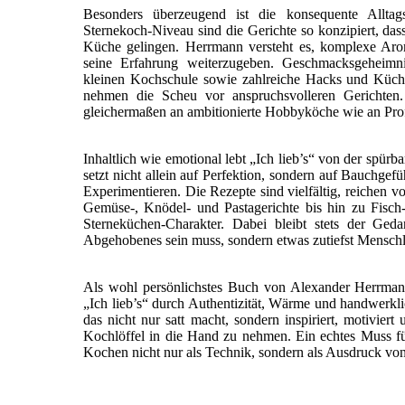
Besonders überzeugend ist die konsequente Alltags
Sternekoch-Niveau sind die Gerichte so konzipiert, das
Küche gelingen. Herrmann versteht es, komplexe Aro
seine Erfahrung weiterzugeben. Geschmacksgeheimni
kleinen Kochschule sowie zahlreiche Hacks und Küchen
nehmen die Scheu vor anspruchsvolleren Gerichten.
gleichermaßen an ambitionierte Hobbyköche wie an Prof
Inhaltlich wie emotional lebt „Ich lieb’s“ von der spü
setzt nicht allein auf Perfektion, sondern auf Bauchge
Experimentieren. Die Rezepte sind vielfältig, reichen v
Gemüse-, Knödel- und Pastagerichte bis hin zu Fisch-
Sterneküchen-Charakter. Dabei bleibt stets der Ged
Abgehobenes sein muss, sondern etwas zutiefst Menschli
Als wohl persönlichstes Buch von Alexander Herrmann
„Ich lieb’s“ durch Authentizität, Wärme und handwerkli
das nicht nur satt macht, sondern inspiriert, motiviert
Kochlöffel in die Hand zu nehmen. Ein echtes Muss für
Kochen nicht nur als Technik, sondern als Ausdruck vo