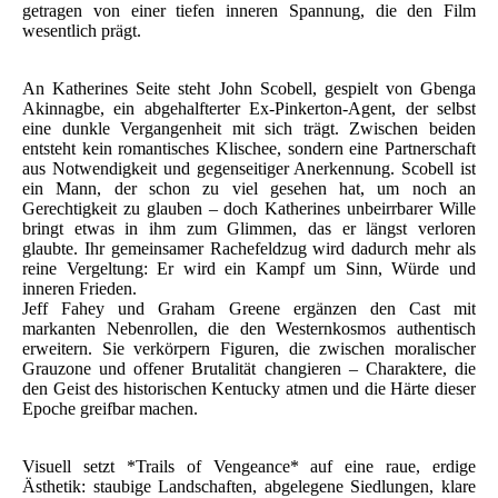
getragen von einer tiefen inneren Spannung, die den Film
wesentlich prägt.
An Katherines Seite steht John Scobell, gespielt von Gbenga
Akinnagbe, ein abgehalfterter Ex-Pinkerton-Agent, der selbst
eine dunkle Vergangenheit mit sich trägt. Zwischen beiden
entsteht kein romantisches Klischee, sondern eine Partnerschaft
aus Notwendigkeit und gegenseitiger Anerkennung. Scobell ist
ein Mann, der schon zu viel gesehen hat, um noch an
Gerechtigkeit zu glauben – doch Katherines unbeirrbarer Wille
bringt etwas in ihm zum Glimmen, das er längst verloren
glaubte. Ihr gemeinsamer Rachefeldzug wird dadurch mehr als
reine Vergeltung: Er wird ein Kampf um Sinn, Würde und
inneren Frieden.
Jeff Fahey und Graham Greene ergänzen den Cast mit
markanten Nebenrollen, die den Westernkosmos authentisch
erweitern. Sie verkörpern Figuren, die zwischen moralischer
Grauzone und offener Brutalität changieren – Charaktere, die
den Geist des historischen Kentucky atmen und die Härte dieser
Epoche greifbar machen.
Visuell setzt *Trails of Vengeance* auf eine raue, erdige
Ästhetik: staubige Landschaften, abgelegene Siedlungen, klare