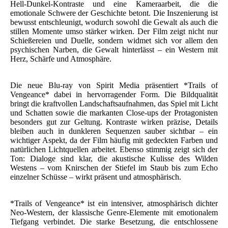
Hell-Dunkel-Kontraste und eine Kameraarbeit, die die
emotionale Schwere der Geschichte betont. Die Inszenierung ist
bewusst entschleunigt, wodurch sowohl die Gewalt als auch die
stillen Momente umso stärker wirken. Der Film zeigt nicht nur
Schießereien und Duelle, sondern widmet sich vor allem den
psychischen Narben, die Gewalt hinterlässt – ein Western mit
Herz, Schärfe und Atmosphäre.
Die neue Blu-ray von Spirit Media präsentiert *Trails of
Vengeance* dabei in hervorragender Form. Die Bildqualität
bringt die kraftvollen Landschaftsaufnahmen, das Spiel mit Licht
und Schatten sowie die markanten Close-ups der Protagonisten
besonders gut zur Geltung. Kontraste wirken präzise, Details
bleiben auch in dunkleren Sequenzen sauber sichtbar – ein
wichtiger Aspekt, da der Film häufig mit gedeckten Farben und
natürlichen Lichtquellen arbeitet. Ebenso stimmig zeigt sich der
Ton: Dialoge sind klar, die akustische Kulisse des Wilden
Westens – vom Knirschen der Stiefel im Staub bis zum Echo
einzelner Schüsse – wirkt präsent und atmosphärisch.
*Trails of Vengeance* ist ein intensiver, atmosphärisch dichter
Neo-Western, der klassische Genre-Elemente mit emotionalem
Tiefgang verbindet. Die starke Besetzung, die entschlossene