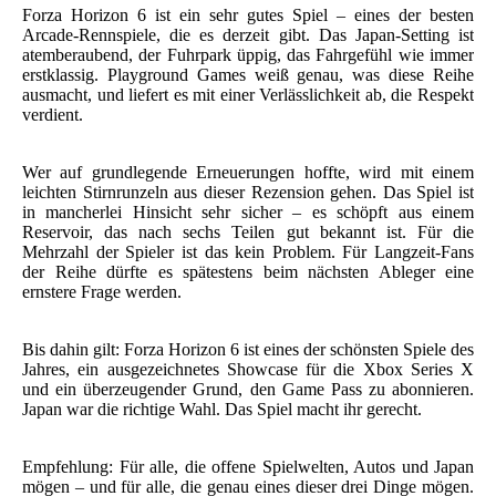
Forza Horizon 6 ist ein sehr gutes Spiel – eines der besten
Arcade-Rennspiele, die es derzeit gibt. Das Japan-Setting ist
atemberaubend, der Fuhrpark üppig, das Fahrgefühl wie immer
erstklassig. Playground Games weiß genau, was diese Reihe
ausmacht, und liefert es mit einer Verlässlichkeit ab, die Respekt
verdient.
Wer auf grundlegende Erneuerungen hoffte, wird mit einem
leichten Stirnrunzeln aus dieser Rezension gehen. Das Spiel ist
in mancherlei Hinsicht sehr sicher – es schöpft aus einem
Reservoir, das nach sechs Teilen gut bekannt ist. Für die
Mehrzahl der Spieler ist das kein Problem. Für Langzeit-Fans
der Reihe dürfte es spätestens beim nächsten Ableger eine
ernstere Frage werden.
Bis dahin gilt: Forza Horizon 6 ist eines der schönsten Spiele des
Jahres, ein ausgezeichnetes Showcase für die Xbox Series X
und ein überzeugender Grund, den Game Pass zu abonnieren.
Japan war die richtige Wahl. Das Spiel macht ihr gerecht.
Empfehlung: Für alle, die offene Spielwelten, Autos und Japan
mögen – und für alle, die genau eines dieser drei Dinge mögen.