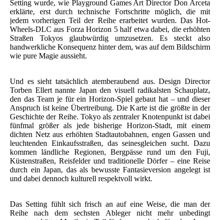
Setting wurde, wie Playground Games Art Director Don Arceta
erklärte, erst durch technische Fortschritte möglich, die mit
jedem vorherigen Teil der Reihe erarbeitet wurden. Das Hot-
Wheels-DLC aus Forza Horizon 5 half etwa dabei, die erhöhten
Straßen Tokyos glaubwürdig umzusetzen. Es steckt also
handwerkliche Konsequenz hinter dem, was auf dem Bildschirm
wie pure Magie aussieht.
Und es sieht tatsächlich atemberaubend aus. Design Director
Torben Ellert nannte Japan den visuell radikalsten Schauplatz,
den das Team je für ein Horizon-Spiel gebaut hat – und dieser
Anspruch ist keine Übertreibung. Die Karte ist die größte in der
Geschichte der Reihe. Tokyo als zentraler Knotenpunkt ist dabei
fünfmal größer als jede bisherige Horizon-Stadt, mit einem
dichten Netz aus erhöhten Stadtautobahnen, engen Gassen und
leuchtenden Einkaufsstraßen, das seinesgleichen sucht. Dazu
kommen ländliche Regionen, Bergpässe rund um den Fuji,
Küstenstraßen, Reisfelder und traditionelle Dörfer – eine Reise
durch ein Japan, das als bewusste Fantasieversion angelegt ist
und dabei dennoch kulturell respektvoll wirkt.
Das Setting fühlt sich frisch an auf eine Weise, die man der
Reihe nach dem sechsten Ableger nicht mehr unbedingt