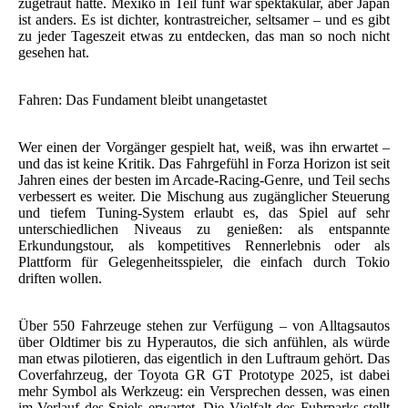
zugetraut hätte. Mexiko in Teil fünf war spektakulär, aber Japan
ist anders. Es ist dichter, kontrastreicher, seltsamer – und es gibt
zu jeder Tageszeit etwas zu entdecken, das man so noch nicht
gesehen hat.
Fahren: Das Fundament bleibt unangetastet
Wer einen der Vorgänger gespielt hat, weiß, was ihn erwartet –
und das ist keine Kritik. Das Fahrgefühl in Forza Horizon ist seit
Jahren eines der besten im Arcade-Racing-Genre, und Teil sechs
verbessert es weiter. Die Mischung aus zugänglicher Steuerung
und tiefem Tuning-System erlaubt es, das Spiel auf sehr
unterschiedlichen Niveaus zu genießen: als entspannte
Erkundungstour, als kompetitives Rennerlebnis oder als
Plattform für Gelegenheitsspieler, die einfach durch Tokio
driften wollen.
Über 550 Fahrzeuge stehen zur Verfügung – von Alltagsautos
über Oldtimer bis zu Hyperautos, die sich anfühlen, als würde
man etwas pilotieren, das eigentlich in den Luftraum gehört. Das
Coverfahrzeug, der Toyota GR GT Prototype 2025, ist dabei
mehr Symbol als Werkzeug: ein Versprechen dessen, was einen
im Verlauf des Spiels erwartet. Die Vielfalt des Fuhrparks stellt