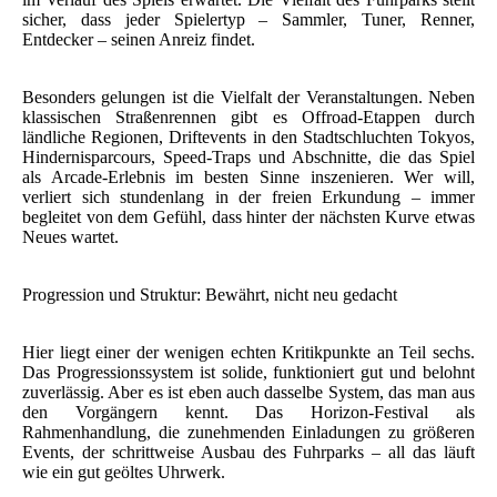
sicher, dass jeder Spielertyp – Sammler, Tuner, Renner,
Entdecker – seinen Anreiz findet.
Besonders gelungen ist die Vielfalt der Veranstaltungen. Neben
klassischen Straßenrennen gibt es Offroad-Etappen durch
ländliche Regionen, Driftevents in den Stadtschluchten Tokyos,
Hindernisparcours, Speed-Traps und Abschnitte, die das Spiel
als Arcade-Erlebnis im besten Sinne inszenieren. Wer will,
verliert sich stundenlang in der freien Erkundung – immer
begleitet von dem Gefühl, dass hinter der nächsten Kurve etwas
Neues wartet.
Progression und Struktur: Bewährt, nicht neu gedacht
Hier liegt einer der wenigen echten Kritikpunkte an Teil sechs.
Das Progressionssystem ist solide, funktioniert gut und belohnt
zuverlässig. Aber es ist eben auch dasselbe System, das man aus
den Vorgängern kennt. Das Horizon-Festival als
Rahmenhandlung, die zunehmenden Einladungen zu größeren
Events, der schrittweise Ausbau des Fuhrparks – all das läuft
wie ein gut geöltes Uhrwerk.