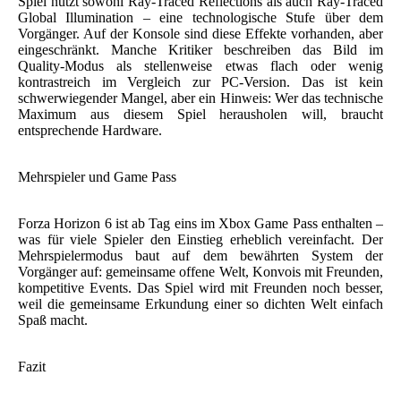
Spiel nutzt sowohl Ray-Traced Reflections als auch Ray-Traced
Global Illumination – eine technologische Stufe über dem
Vorgänger. Auf der Konsole sind diese Effekte vorhanden, aber
eingeschränkt. Manche Kritiker beschreiben das Bild im
Quality-Modus als stellenweise etwas flach oder wenig
kontrastreich im Vergleich zur PC-Version. Das ist kein
schwerwiegender Mangel, aber ein Hinweis: Wer das technische
Maximum aus diesem Spiel herausholen will, braucht
entsprechende Hardware.
Mehrspieler und Game Pass
Forza Horizon 6 ist ab Tag eins im Xbox Game Pass enthalten –
was für viele Spieler den Einstieg erheblich vereinfacht. Der
Mehrspielermodus baut auf dem bewährten System der
Vorgänger auf: gemeinsame offene Welt, Konvois mit Freunden,
kompetitive Events. Das Spiel wird mit Freunden noch besser,
weil die gemeinsame Erkundung einer so dichten Welt einfach
Spaß macht.
Fazit