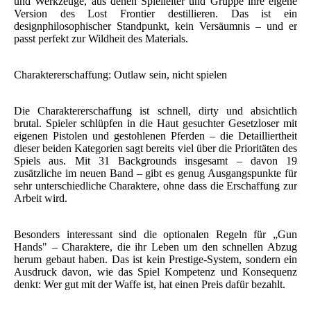
und Werkzeuge, aus denen Spielleiter und Gruppe ihre eigene
Version des Lost Frontier destillieren. Das ist ein
designphilosophischer Standpunkt, kein Versäumnis – und er
passt perfekt zur Wildheit des Materials.
Charaktererschaffung: Outlaw sein, nicht spielen
Die Charaktererschaffung ist schnell, dirty und absichtlich
brutal. Spieler schlüpfen in die Haut gesuchter Gesetzloser mit
eigenen Pistolen und gestohlenen Pferden – die Detailliertheit
dieser beiden Kategorien sagt bereits viel über die Prioritäten des
Spiels aus. Mit 31 Backgrounds insgesamt – davon 19
zusätzliche im neuen Band – gibt es genug Ausgangspunkte für
sehr unterschiedliche Charaktere, ohne dass die Erschaffung zur
Arbeit wird.
Besonders interessant sind die optionalen Regeln für „Gun
Hands" – Charaktere, die ihr Leben um den schnellen Abzug
herum gebaut haben. Das ist kein Prestige-System, sondern ein
Ausdruck davon, wie das Spiel Kompetenz und Konsequenz
denkt: Wer gut mit der Waffe ist, hat einen Preis dafür bezahlt.