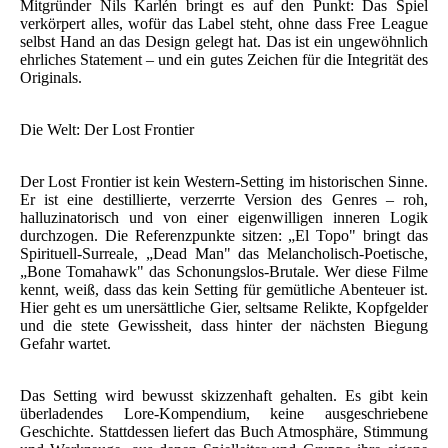
Mitgründer Nils Karlén bringt es auf den Punkt: Das Spiel
verkörpert alles, wofür das Label steht, ohne dass Free League
selbst Hand an das Design gelegt hat. Das ist ein ungewöhnlich
ehrliches Statement – und ein gutes Zeichen für die Integrität des
Originals.
Die Welt: Der Lost Frontier
Der Lost Frontier ist kein Western-Setting im historischen Sinne.
Er ist eine destillierte, verzerrte Version des Genres – roh,
halluzinatorisch und von einer eigenwilligen inneren Logik
durchzogen. Die Referenzpunkte sitzen: „El Topo" bringt das
Spirituell-Surreale, „Dead Man" das Melancholisch-Poetische,
„Bone Tomahawk" das Schonungslos-Brutale. Wer diese Filme
kennt, weiß, dass das kein Setting für gemütliche Abenteuer ist.
Hier geht es um unersättliche Gier, seltsame Relikte, Kopfgelder
und die stete Gewissheit, dass hinter der nächsten Biegung
Gefahr wartet.
Das Setting wird bewusst skizzenhaft gehalten. Es gibt kein
überladendes Lore-Kompendium, keine ausgeschriebene
Geschichte. Stattdessen liefert das Buch Atmosphäre, Stimmung