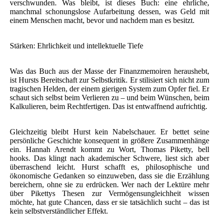
verschwunden. Was bleibt, ist dieses Buch: eine ehrliche,
manchmal schonungslose Aufarbeitung dessen, was Geld mit
einem Menschen macht, bevor und nachdem man es besitzt.
Stärken: Ehrlichkeit und intellektuelle Tiefe
Was das Buch aus der Masse der Finanzmemoiren heraushebt,
ist Hursts Bereitschaft zur Selbstkritik. Er stilisiert sich nicht zum
tragischen Helden, der einem gierigen System zum Opfer fiel. Er
schaut sich selbst beim Verlieren zu – und beim Wünschen, beim
Kalkulieren, beim Rechtfertigen. Das ist entwaffnend aufrichtig.
Gleichzeitig bleibt Hurst kein Nabelschauer. Er bettet seine
persönliche Geschichte konsequent in größere Zusammenhänge
ein. Hannah Arendt kommt zu Wort, Thomas Piketty, bell
hooks. Das klingt nach akademischer Schwere, liest sich aber
überraschend leicht. Hurst schafft es, philosophische und
ökonomische Gedanken so einzuweben, dass sie die Erzählung
bereichern, ohne sie zu erdrücken. Wer nach der Lektüre mehr
über Pikettys Thesen zur Vermögensungleichheit wissen
möchte, hat gute Chancen, dass er sie tatsächlich sucht – das ist
kein selbstverständlicher Effekt.