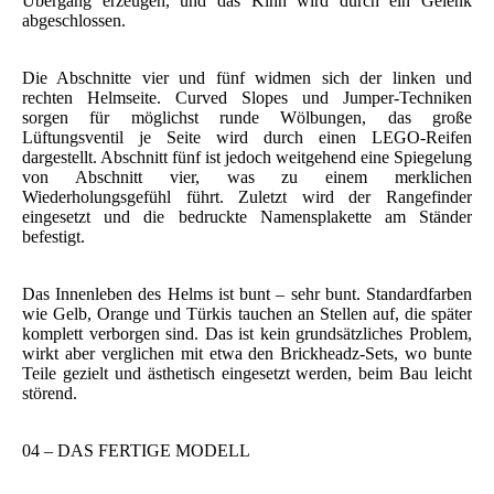
Übergang erzeugen, und das Kinn wird durch ein Gelenk
abgeschlossen.
Die Abschnitte vier und fünf widmen sich der linken und
rechten Helmseite. Curved Slopes und Jumper-Techniken
sorgen für möglichst runde Wölbungen, das große
Lüftungsventil je Seite wird durch einen LEGO-Reifen
dargestellt. Abschnitt fünf ist jedoch weitgehend eine Spiegelung
von Abschnitt vier, was zu einem merklichen
Wiederholungsgefühl führt. Zuletzt wird der Rangefinder
eingesetzt und die bedruckte Namensplakette am Ständer
befestigt.
Das Innenleben des Helms ist bunt – sehr bunt. Standardfarben
wie Gelb, Orange und Türkis tauchen an Stellen auf, die später
komplett verborgen sind. Das ist kein grundsätzliches Problem,
wirkt aber verglichen mit etwa den Brickheadz-Sets, wo bunte
Teile gezielt und ästhetisch eingesetzt werden, beim Bau leicht
störend.
04 – DAS FERTIGE MODELL