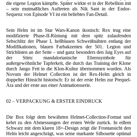
die eigene Legion kämpfte. Später wirkte er in der Rebellion mit
– sein mutmaßliches Auftreten als Nik Sant in der Endor-
Sequenz von Episode VI ist ein beliebtes Fan-Detail.
Sein Helm ist im Star Wars-Kanon ikonisch: Rex trug eine
modifizierte Phase-II-Rüstung mit dem spitz zulaufenden
Sehschlitz der Phase I, hellblauen Schweißnähten entlang der
Modifikationen, blauen Farbakzenten der 501. Legion und
Strichlisten an der Seite – und ganz besonders den Jaig Eyes auf
der Stirn: mandalorianische Ehrensymbole für
außergewöhnliche Tapferkeit, die durch das Training der Klone
durch Jango Fett in die Klon-Kultur übernommen wurden. Als
Novum der Helmet Collection ist der Rex-Helm gleich in
doppelter Hinsicht historisch: Er ist der erste Helm zur Prequel-
Ära und der erste aus einer Animationsserie.
02 – VERPACKUNG & ERSTER EINDRUCK
Die Box folgt dem bewährten Helmet-Collection-Format und
kehrt zu den Abmessungen der ersten Welle zurück. In edlem
Schwarz mit dem klaren 18+-Design zeigt die Frontansicht den
Helm leicht angeschrägt, was seine markante Silhouette optimal