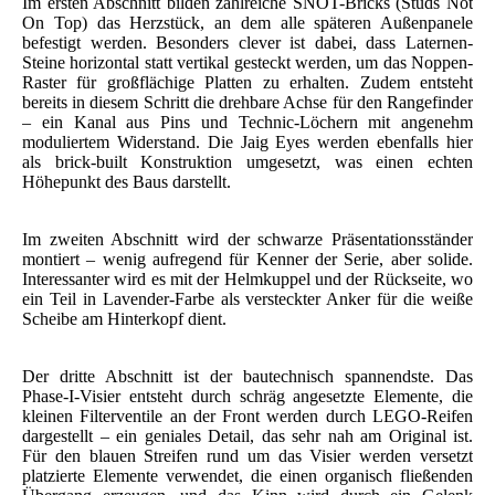
Im ersten Abschnitt bilden zahlreiche SNOT-Bricks (Studs Not
On Top) das Herzstück, an dem alle späteren Außenpanele
befestigt werden. Besonders clever ist dabei, dass Laternen-
Steine horizontal statt vertikal gesteckt werden, um das Noppen-
Raster für großflächige Platten zu erhalten. Zudem entsteht
bereits in diesem Schritt die drehbare Achse für den Rangefinder
– ein Kanal aus Pins und Technic-Löchern mit angenehm
moduliertem Widerstand. Die Jaig Eyes werden ebenfalls hier
als brick-built Konstruktion umgesetzt, was einen echten
Höhepunkt des Baus darstellt.
Im zweiten Abschnitt wird der schwarze Präsentationsständer
montiert – wenig aufregend für Kenner der Serie, aber solide.
Interessanter wird es mit der Helmkuppel und der Rückseite, wo
ein Teil in Lavender-Farbe als versteckter Anker für die weiße
Scheibe am Hinterkopf dient.
Der dritte Abschnitt ist der bautechnisch spannendste. Das
Phase-I-Visier entsteht durch schräg angesetzte Elemente, die
kleinen Filterventile an der Front werden durch LEGO-Reifen
dargestellt – ein geniales Detail, das sehr nah am Original ist.
Für den blauen Streifen rund um das Visier werden versetzt
platzierte Elemente verwendet, die einen organisch fließenden