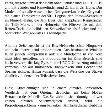
Fertig aufgebaut misst der Helm ohne Ständer rund 14 × 13 × 19
cm, mit Ständer und Rangefinder rund 21 cm in der Höhe. Das
Modell erfasst alle wesentlichen Designmerkmale des Originals:
die blauen Farbakzente der 501. Legion, den Phase-I-Sehschlitz
im Phase-II-Helm, die Jaig Eyes, den klappbaren Rangefinder,
die Tally-Marks an der Helmseite, die Filterventile mit dem
Reifen-Trick, die hellblauen Schweißnähte als Sticker und die
bedruckten Wedge-Plates als Mundpartie.
Aus der Seitenansicht ist der Rex-Helm ein echter Hingucker
und sehr überzeugend proportioniert. Aus bestimmten Winkeln
fallen jedoch Kompromisse auf: Die Mundpartie ist von vorn
nicht ideal getroffen, die Proportionen im Kinn-Bereich sind
leicht verzerrt, die Jaig Eyes in der LEGO-Umsetzung minimal
verformt, und aus unüblichen Blickwinkeln sind Löcher und
Spalten sichtbar. Hinzu kommt, dass die Weißtöne der Sticker
deutlich von denen der Teile abweichen.
Diese Abweichungen sind in einem direkten Screenshot-
Vergleich mit dem Original deutlicher als beim bloßen
Betrachten des Modells. Das Set wirkt in sich stimmig, und wer
keinen direkten Seitenvergleich anstellt, wird die
Proportionsprobleme kaum bemerken. Am kritischsten bleibt die