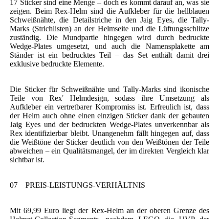
17 Sticker sind eine Menge – doch es kommt darauf an, was sie
zeigen. Beim Rex-Helm sind die Aufkleber für die hellblauen
Schweißnähte, die Detailstriche in den Jaig Eyes, die Tally-
Marks (Strichlisten) an der Helmseite und die Lüftungsschlitze
zuständig. Die Mundpartie hingegen wird durch bedruckte
Wedge-Plates umgesetzt, und auch die Namensplakette am
Ständer ist ein bedrucktes Teil – das Set enthält damit drei
exklusive bedruckte Elemente.
Die Sticker für Schweißnähte und Tally-Marks sind ikonische
Teile von Rex' Helmdesign, sodass ihre Umsetzung als
Aufkleber ein vertretbarer Kompromiss ist. Erfreulich ist, dass
der Helm auch ohne einen einzigen Sticker dank der gebauten
Jaig Eyes und der bedruckten Wedge-Plates unverkennbar als
Rex identifizierbar bleibt. Unangenehm fällt hingegen auf, dass
die Weißtöne der Sticker deutlich von den Weißtönen der Teile
abweichen – ein Qualitätsmangel, der im direkten Vergleich klar
sichtbar ist.
07 – PREIS-LEISTUNGS-VERHÄLTNIS
Mit 69,99 Euro liegt der Rex-Helm an der oberen Grenze des