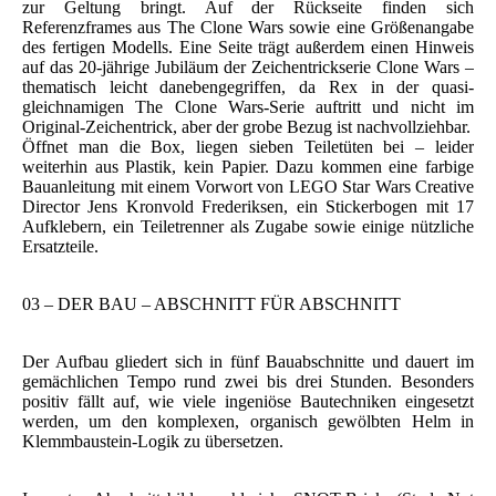
zur Geltung bringt. Auf der Rückseite finden sich
Referenzframes aus The Clone Wars sowie eine Größenangabe
des fertigen Modells. Eine Seite trägt außerdem einen Hinweis
auf das 20-jährige Jubiläum der Zeichentrickserie Clone Wars –
thematisch leicht danebengegriffen, da Rex in der quasi-
gleichnamigen The Clone Wars-Serie auftritt und nicht im
Original-Zeichentrick, aber der grobe Bezug ist nachvollziehbar.
Öffnet man die Box, liegen sieben Teiletüten bei – leider
weiterhin aus Plastik, kein Papier. Dazu kommen eine farbige
Bauanleitung mit einem Vorwort von LEGO Star Wars Creative
Director Jens Kronvold Frederiksen, ein Stickerbogen mit 17
Aufklebern, ein Teiletrenner als Zugabe sowie einige nützliche
Ersatzteile.
03 – DER BAU – ABSCHNITT FÜR ABSCHNITT
Der Aufbau gliedert sich in fünf Bauabschnitte und dauert im
gemächlichen Tempo rund zwei bis drei Stunden. Besonders
positiv fällt auf, wie viele ingeniöse Bautechniken eingesetzt
werden, um den komplexen, organisch gewölbten Helm in
Klemmbaustein-Logik zu übersetzen.