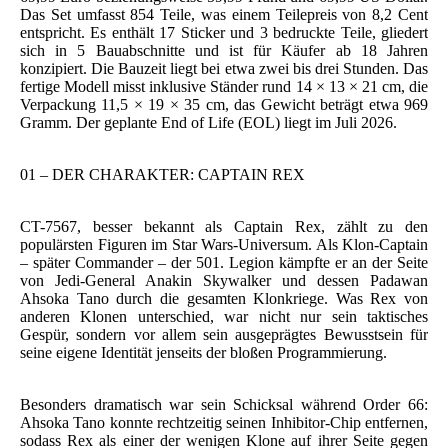
Das Set umfasst 854 Teile, was einem Teilepreis von 8,2 Cent
entspricht. Es enthält 17 Sticker und 3 bedruckte Teile, gliedert
sich in 5 Bauabschnitte und ist für Käufer ab 18 Jahren
konzipiert. Die Bauzeit liegt bei etwa zwei bis drei Stunden. Das
fertige Modell misst inklusive Ständer rund 14 × 13 × 21 cm, die
Verpackung 11,5 × 19 × 35 cm, das Gewicht beträgt etwa 969
Gramm. Der geplante End of Life (EOL) liegt im Juli 2026.
01 – DER CHARAKTER: CAPTAIN REX
CT-7567, besser bekannt als Captain Rex, zählt zu den
populärsten Figuren im Star Wars-Universum. Als Klon-Captain
– später Commander – der 501. Legion kämpfte er an der Seite
von Jedi-General Anakin Skywalker und dessen Padawan
Ahsoka Tano durch die gesamten Klonkriege. Was Rex von
anderen Klonen unterschied, war nicht nur sein taktisches
Gespür, sondern vor allem sein ausgeprägtes Bewusstsein für
seine eigene Identität jenseits der bloßen Programmierung.
Besonders dramatisch war sein Schicksal während Order 66:
Ahsoka Tano konnte rechtzeitig seinen Inhibitor-Chip entfernen,
sodass Rex als einer der wenigen Klone auf ihrer Seite gegen