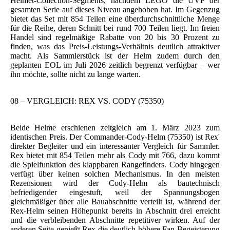
Helmet-Collection-Segments, nachdem LEGO die UVP der
gesamten Serie auf dieses Niveau angehoben hat. Im Gegenzug
bietet das Set mit 854 Teilen eine überdurchschnittliche Menge
für die Reihe, deren Schnitt bei rund 700 Teilen liegt. Im freien
Handel sind regelmäßige Rabatte von 20 bis 30 Prozent zu
finden, was das Preis-Leistungs-Verhältnis deutlich attraktiver
macht. Als Sammlerstück ist der Helm zudem durch den
geplanten EOL im Juli 2026 zeitlich begrenzt verfügbar – wer
ihn möchte, sollte nicht zu lange warten.
08 – VERGLEICH: REX VS. CODY (75350)
Beide Helme erschienen zeitgleich am 1. März 2023 zum
identischen Preis. Der Commander-Cody-Helm (75350) ist Rex'
direkter Begleiter und ein interessanter Vergleich für Sammler.
Rex bietet mit 854 Teilen mehr als Cody mit 766, dazu kommt
die Spielfunktion des klappbaren Rangefinders. Cody hingegen
verfügt über keinen solchen Mechanismus. In den meisten
Rezensionen wird der Cody-Helm als bautechnisch
befriedigender eingestuft, weil der Spannungsbogen
gleichmäßiger über alle Bauabschnitte verteilt ist, während der
Rex-Helm seinen Höhepunkt bereits in Abschnitt drei erreicht
und die verbleibenden Abschnitte repetitiver wirken. Auf der
anderen Seite genießt Rex die deutlich höhere Fan-Begeisterung