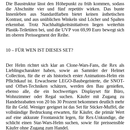
Die Baustruktur lässt den Höhepunkt zu früh kommen, sodass
die Abschnitte vier und fünf repetitiv wirken. Das bunte
Innenleben aus Standardfarben bietet keinen ästhetischen
Kontrast, und aus unüblichen Winkeln sind Löcher und Spalten
erkennbar. Trotz Nachhaltigkeitsinitiativen liegen weiterhin
Plastik-Teiletüten bei, und die UVP von 69,99 Euro bewegt sich
im oberen Preissegment der Reihe.
10 – FÜR WEN IST DIESES SET?
Der Helm richtet sich klar an Clone-Wars-Fans, die Rex als
Lieblingscharakter haben, sowie an Sammler der Helmet
Collection, für die er als historisch erster Animations-Helm ein
Pflichtkauf ist. Erwachsene LEGO-Baubegeisterte, die SNOT-
und Offset-Techniken schätzen, werden den Bau genießen,
ebenso alle, die ein hochwertiges Displayset für Büro,
Wohnzimmer oder Regal suchen. Käufer mit Zugang zu
Handelsrabatten von 20 bis 30 Prozent bekommen deutlich mehr
für ihr Geld. Weniger geeignet ist das Set für Sticker-Muffel, die
vollständige Bedruckung erwarten, für Käufer, die primär Wert
auf eine akkurate Frontansicht legen, für Rex-Unkundige, die
schlicht einen Star-Wars-Helm suchen, sowie für preissensible
Käufer ohne Zugang zum Handel.