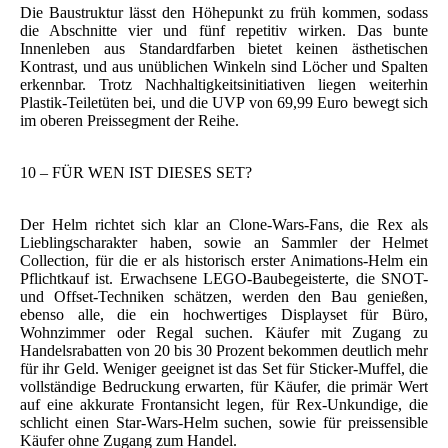
Die Baustruktur lässt den Höhepunkt zu früh kommen, sodass
die Abschnitte vier und fünf repetitiv wirken. Das bunte
Innenleben aus Standardfarben bietet keinen ästhetischen
Kontrast, und aus unüblichen Winkeln sind Löcher und Spalten
erkennbar. Trotz Nachhaltigkeitsinitiativen liegen weiterhin
Plastik-Teiletüten bei, und die UVP von 69,99 Euro bewegt sich
im oberen Preissegment der Reihe.
10 – FÜR WEN IST DIESES SET?
Der Helm richtet sich klar an Clone-Wars-Fans, die Rex als
Lieblingscharakter haben, sowie an Sammler der Helmet
Collection, für die er als historisch erster Animations-Helm ein
Pflichtkauf ist. Erwachsene LEGO-Baubegeisterte, die SNOT-
und Offset-Techniken schätzen, werden den Bau genießen,
ebenso alle, die ein hochwertiges Displayset für Büro,
Wohnzimmer oder Regal suchen. Käufer mit Zugang zu
Handelsrabatten von 20 bis 30 Prozent bekommen deutlich mehr
für ihr Geld. Weniger geeignet ist das Set für Sticker-Muffel, die
vollständige Bedruckung erwarten, für Käufer, die primär Wert
auf eine akkurate Frontansicht legen, für Rex-Unkundige, die
schlicht einen Star-Wars-Helm suchen, sowie für preissensible
Käufer ohne Zugang zum Handel.