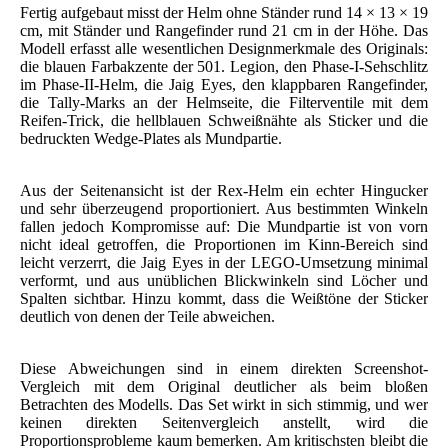
Fertig aufgebaut misst der Helm ohne Ständer rund 14 × 13 × 19
cm, mit Ständer und Rangefinder rund 21 cm in der Höhe. Das
Modell erfasst alle wesentlichen Designmerkmale des Originals:
die blauen Farbakzente der 501. Legion, den Phase-I-Sehschlitz
im Phase-II-Helm, die Jaig Eyes, den klappbaren Rangefinder,
die Tally-Marks an der Helmseite, die Filterventile mit dem
Reifen-Trick, die hellblauen Schweißnähte als Sticker und die
bedruckten Wedge-Plates als Mundpartie.
Aus der Seitenansicht ist der Rex-Helm ein echter Hingucker
und sehr überzeugend proportioniert. Aus bestimmten Winkeln
fallen jedoch Kompromisse auf: Die Mundpartie ist von vorn
nicht ideal getroffen, die Proportionen im Kinn-Bereich sind
leicht verzerrt, die Jaig Eyes in der LEGO-Umsetzung minimal
verformt, und aus unüblichen Blickwinkeln sind Löcher und
Spalten sichtbar. Hinzu kommt, dass die Weißtöne der Sticker
deutlich von denen der Teile abweichen.
Diese Abweichungen sind in einem direkten Screenshot-
Vergleich mit dem Original deutlicher als beim bloßen
Betrachten des Modells. Das Set wirkt in sich stimmig, und wer
keinen direkten Seitenvergleich anstellt, wird die
Proportionsprobleme kaum bemerken. Am kritischsten bleibt die