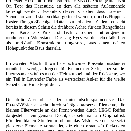
Im ersten Abschnitt bilden zahlreiche SNOT-Bricks (Studs Not
On Top) das Herzstück, an dem alle späteren Außenpanele
befestigt werden. Besonders clever ist dabei, dass Laternen-
Steine horizontal statt vertikal gesteckt werden, um das Noppen-
Raster für großflächige Platten zu erhalten. Zudem entsteht
bereits in diesem Schritt die drehbare Achse für den Rangefinder
– ein Kanal aus Pins und Technic-Löchern mit angenehm
moduliertem Widerstand. Die Jaig Eyes werden ebenfalls hier
als brick-built Konstruktion umgesetzt, was einen echten
Höhepunkt des Baus darstellt.
Im zweiten Abschnitt wird der schwarze Präsentationsständer
montiert – wenig aufregend für Kenner der Serie, aber solide.
Interessanter wird es mit der Helmkuppel und der Rückseite, wo
ein Teil in Lavender-Farbe als versteckter Anker für die weiße
Scheibe am Hinterkopf dient.
Der dritte Abschnitt ist der bautechnisch spannendste. Das
Phase-I-Visier entsteht durch schräg angesetzte Elemente, die
kleinen Filterventile an der Front werden durch LEGO-Reifen
dargestellt – ein geniales Detail, das sehr nah am Original ist.
Für den blauen Streifen rund um das Visier werden versetzt
platzierte Elemente verwendet, die einen organisch fließenden