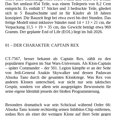
Das Set umfasst 854 Teile, was einem Teilepreis von 8,2 Cent
entspricht. Es enthält 17 Sticker und 3 bedruckte Teile, gliedert
sich in 5 Bauabschnitte und ist für Käufer ab 18 Jahren
konzipiert. Die Bauzeit liegt bei etwa zwei bis drei Stunden. Das
fertige Modell misst inklusive Ständer rund 14 × 13 × 21 cm, die
Verpackung 11,5 × 19 × 35 cm, das Gewicht beträgt etwa 969
Gramm. Der geplante End of Life (EOL) liegt im Juli 2026.
01 – DER CHARAKTER: CAPTAIN REX
CT-7567, besser bekannt als Captain Rex, zählt zu den
populärsten Figuren im Star Wars-Universum. Als Klon-Captain
– später Commander – der 501. Legion kämpfte er an der Seite
von Jedi-General Anakin Skywalker und dessen Padawan
Ahsoka Tano durch die gesamten Klonkriege. Was Rex von
anderen Klonen unterschied, war nicht nur sein taktisches
Gespür, sondern vor allem sein ausgeprägtes Bewusstsein für
seine eigene Identität jenseits der bloßen Programmierung.
Besonders dramatisch war sein Schicksal während Order 66:
Ahsoka Tano konnte rechtzeitig seinen Inhibitor-Chip entfernen,
sodass Rex als einer der wenigen Klone auf ihrer Seite gegen