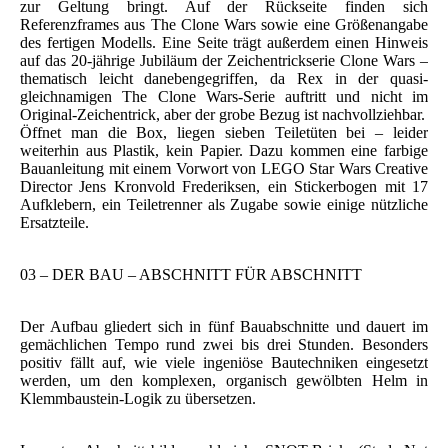
zur Geltung bringt. Auf der Rückseite finden sich
Referenzframes aus The Clone Wars sowie eine Größenangabe
des fertigen Modells. Eine Seite trägt außerdem einen Hinweis
auf das 20-jährige Jubiläum der Zeichentrickserie Clone Wars –
thematisch leicht danebengegriffen, da Rex in der quasi-
gleichnamigen The Clone Wars-Serie auftritt und nicht im
Original-Zeichentrick, aber der grobe Bezug ist nachvollziehbar.
Öffnet man die Box, liegen sieben Teiletüten bei – leider
weiterhin aus Plastik, kein Papier. Dazu kommen eine farbige
Bauanleitung mit einem Vorwort von LEGO Star Wars Creative
Director Jens Kronvold Frederiksen, ein Stickerbogen mit 17
Aufklebern, ein Teiletrenner als Zugabe sowie einige nützliche
Ersatzteile.
03 – DER BAU – ABSCHNITT FÜR ABSCHNITT
Der Aufbau gliedert sich in fünf Bauabschnitte und dauert im
gemächlichen Tempo rund zwei bis drei Stunden. Besonders
positiv fällt auf, wie viele ingeniöse Bautechniken eingesetzt
werden, um den komplexen, organisch gewölbten Helm in
Klemmbaustein-Logik zu übersetzen.