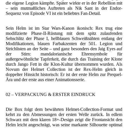
die eigene Legion kämpfte. Später wirkte er in der Rebellion mit
– sein mutmaßliches Auftreten als Nik Sant in der Endor-
Sequenz von Episode VI ist ein beliebtes Fan-Detail.
Sein Helm ist im Star Wars-Kanon ikonisch: Rex trug eine
modifizierte Phase-II-Rüstung mit dem spitz zulaufenden
Sehschlitz der Phase I, hellblauen Schweißnähten entlang der
Modifikationen, blauen Farbakzenten der 501. Legion und
Strichlisten an der Seite – und ganz besonders den Jaig Eyes auf
der Stirn: mandalorianische Ehrensymbole für
außergewöhnliche Tapferkeit, die durch das Training der Klone
durch Jango Fett in die Klon-Kultur übernommen wurden. Als
Novum der Helmet Collection ist der Rex-Helm gleich in
doppelter Hinsicht historisch: Er ist der erste Helm zur Prequel-
Ära und der erste aus einer Animationsserie.
02 – VERPACKUNG & ERSTER EINDRUCK
Die Box folgt dem bewährten Helmet-Collection-Format und
kehrt zu den Abmessungen der ersten Welle zurück. In edlem
Schwarz mit dem klaren 18+-Design zeigt die Frontansicht den
Helm leicht angeschrägt, was seine markante Silhouette optimal