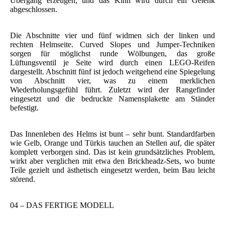
Übergang erzeugen, und das Kinn wird durch ein Gelenk
abgeschlossen.
Die Abschnitte vier und fünf widmen sich der linken und
rechten Helmseite. Curved Slopes und Jumper-Techniken
sorgen für möglichst runde Wölbungen, das große
Lüftungsventil je Seite wird durch einen LEGO-Reifen
dargestellt. Abschnitt fünf ist jedoch weitgehend eine Spiegelung
von Abschnitt vier, was zu einem merklichen
Wiederholungsgefühl führt. Zuletzt wird der Rangefinder
eingesetzt und die bedruckte Namensplakette am Ständer
befestigt.
Das Innenleben des Helms ist bunt – sehr bunt. Standardfarben
wie Gelb, Orange und Türkis tauchen an Stellen auf, die später
komplett verborgen sind. Das ist kein grundsätzliches Problem,
wirkt aber verglichen mit etwa den Brickheadz-Sets, wo bunte
Teile gezielt und ästhetisch eingesetzt werden, beim Bau leicht
störend.
04 – DAS FERTIGE MODELL