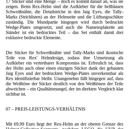
17 Sticker sind eine Menge – doch es kommt darauf an, was sie
zeigen. Beim Rex-Helm sind die Aufkleber für die hellblauen
Schweißnähte, die Detailstriche in den Jaig Eyes, die Tally-
Marks (Strichlisten) an der Helmseite und die Lüftungsschlitze
zuständig. Die Mundpartie hingegen wird durch bedruckte
Wedge-Plates umgesetzt, und auch die Namensplakette am
Ständer ist ein bedrucktes Teil – das Set enthält damit drei
exklusive bedruckte Elemente.
Die Sticker für Schweißnähte und Tally-Marks sind ikonische
Teile von Rex' Helmdesign, sodass ihre Umsetzung als
Aufkleber ein vertretbarer Kompromiss ist. Erfreulich ist, dass
der Helm auch ohne einen einzigen Sticker dank der gebauten
Jaig Eyes und der bedruckten Wedge-Plates unverkennbar als
Rex identifizierbar bleibt. Unangenehm fällt hingegen auf, dass
die Weißtöne der Sticker deutlich von den Weißtönen der Teile
abweichen – ein Qualitätsmangel, der im direkten Vergleich klar
sichtbar ist.
07 – PREIS-LEISTUNGS-VERHÄLTNIS
Mit 69,99 Euro liegt der Rex-Helm an der oberen Grenze des