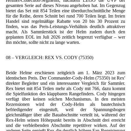
Helmet-Collection-Segments, nachdem LEGO die UVP der
gesamten Serie auf dieses Niveau angehoben hat. Im Gegenzug
bietet das Set mit 854 Teilen eine überdurchschnittliche Menge
für die Reihe, deren Schnitt bei rund 700 Teilen liegt. Im freien
Handel sind regelmäßige Rabatte von 20 bis 30 Prozent zu
finden, was das Preis-Leistungs-Verhältnis deutlich attraktiver
macht. Als Sammlerstück ist der Helm zudem durch den
geplanten EOL im Juli 2026 zeitlich begrenzt verfügbar – wer
ihn möchte, sollte nicht zu lange warten.
08 – VERGLEICH: REX VS. CODY (75350)
Beide Helme erschienen zeitgleich am 1. März 2023 zum
identischen Preis. Der Commander-Cody-Helm (75350) ist Rex'
direkter Begleiter und ein interessanter Vergleich für Sammler.
Rex bietet mit 854 Teilen mehr als Cody mit 766, dazu kommt
die Spielfunktion des klappbaren Rangefinders. Cody hingegen
verfügt über keinen solchen Mechanismus. In den meisten
Rezensionen wird der Cody-Helm als bautechnisch
befriedigender eingestuft, weil der Spannungsbogen
gleichmäßiger über alle Bauabschnitte verteilt ist, während der
Rex-Helm seinen Höhepunkt bereits in Abschnitt drei erreicht
und die verbleibenden Abschnitte repetitiver wirken. Auf der
anderen Seite genießt Rex die deutlich höhere Fan-Begeisterung