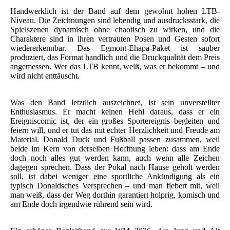
Handwerklich ist der Band auf dem gewohnt hohen LTB-
Niveau. Die Zeichnungen sind lebendig und ausdrucksstark, die
Spielszenen dynamisch ohne chaotisch zu wirken, und die
Charaktere sind in ihren vertrauten Posen und Gesten sofort
wiedererkennbar. Das Egmont-Ehapa-Paket ist sauber
produziert, das Format handlich und die Druckqualität dem Preis
angemessen. Wer das LTB kennt, weiß, was er bekommt – und
wird nicht enttäuscht.
Was den Band letztlich auszeichnet, ist sein unverstellter
Enthusiasmus. Er macht keinen Hehl daraus, dass er ein
Ereigniscomic ist, der ein großes Sportereignis begleiten und
feiern will, und er tut das mit echter Herzlichkeit und Freude am
Material. Donald Duck und Fußball passen zusammen, weil
beide im Kern von derselben Hoffnung leben: dass am Ende
doch noch alles gut werden kann, auch wenn alle Zeichen
dagegen sprechen. Dass der Pokal nach Hause geholt werden
soll, ist dabei weniger eine sportliche Ankündigung als ein
typisch Donaldsches Versprechen – und man fiebert mit, weil
man weiß, dass der Weg dorthin garantiert holprig, komisch und
am Ende doch irgendwie rührend sein wird.