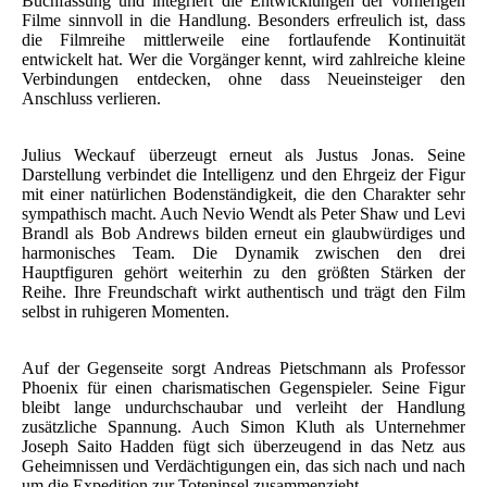
Buchfassung und integriert die Entwicklungen der vorherigen
Filme sinnvoll in die Handlung. Besonders erfreulich ist, dass
die Filmreihe mittlerweile eine fortlaufende Kontinuität
entwickelt hat. Wer die Vorgänger kennt, wird zahlreiche kleine
Verbindungen entdecken, ohne dass Neueinsteiger den
Anschluss verlieren.
Julius Weckauf überzeugt erneut als Justus Jonas. Seine
Darstellung verbindet die Intelligenz und den Ehrgeiz der Figur
mit einer natürlichen Bodenständigkeit, die den Charakter sehr
sympathisch macht. Auch Nevio Wendt als Peter Shaw und Levi
Brandl als Bob Andrews bilden erneut ein glaubwürdiges und
harmonisches Team. Die Dynamik zwischen den drei
Hauptfiguren gehört weiterhin zu den größten Stärken der
Reihe. Ihre Freundschaft wirkt authentisch und trägt den Film
selbst in ruhigeren Momenten.
Auf der Gegenseite sorgt Andreas Pietschmann als Professor
Phoenix für einen charismatischen Gegenspieler. Seine Figur
bleibt lange undurchschaubar und verleiht der Handlung
zusätzliche Spannung. Auch Simon Kluth als Unternehmer
Joseph Saito Hadden fügt sich überzeugend in das Netz aus
Geheimnissen und Verdächtigungen ein, das sich nach und nach
um die Expedition zur Toteninsel zusammenzieht.