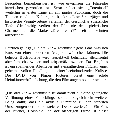
Besonders bemerkenswert ist, wie erwachsen die Filmreihe
inzwischen geworden ist. Zwar richtet sich „Toteninsel“
weiterhin in erster Linie an ein junges Publikum, doch die
Themen rund um Kulturgutraub, skrupellose Schatzjäger und
historische Verantwortung verleihen der Geschichte zusätzliche
Tiefe. Gleichzeitig verliert der Film nie den spielerischen
Charme, der die Marke „Die drei ???“ seit Jahrzehnten
auszeichnet.
Letztlich gelingt „Die drei ??? – Toteninsel“ genau das, was sich
Fans von einer modernen Adaption wünschen können. Die
beliebte Buchvorlage wird respektvoll behandelt, gleichzeitig
aber filmisch erweitert und zeitgemäß inszeniert. Das Ergebnis
ist ein spannendes Abenteuer mit sympathischen Figuren, einer
geheimnisvollen Handlung und einer beeindruckenden Kulisse.
Die DVD von Plaion Pictures bietet eine solide
Heimkinoveröffentlichung, die den Film angemessen präsentiert.
„Die drei ??? – Toteninsel“ ist damit nicht nur eine gelungene
Verfilmung eines Fanlieblings, sondern zugleich ein weiterer
Beleg dafür, dass die aktuelle Filmreihe zu den stärksten
Umsetzungen der traditionsreichen Detektivserie zählt. Für Fans
der Bücher, Hörspiele und der bisherigen Filme ist dieser