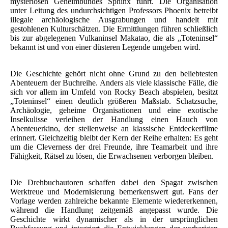
mysteriösen Geheimbundes Sphinx führt. Die Organisation
unter Leitung des undurchsichtigen Professors Phoenix betreibt
illegale archäologische Ausgrabungen und handelt mit
gestohlenen Kulturschätzen. Die Ermittlungen führen schließlich
bis zur abgelegenen Vulkaninsel Makatao, die als „Toteninsel“
bekannt ist und von einer düsteren Legende umgeben wird.
Die Geschichte gehört nicht ohne Grund zu den beliebtesten
Abenteuern der Buchreihe. Anders als viele klassische Fälle, die
sich vor allem im Umfeld von Rocky Beach abspielen, besitzt
„Toteninsel“ einen deutlich größeren Maßstab. Schatzsuche,
Archäologie, geheime Organisationen und eine exotische
Inselkulisse verleihen der Handlung einen Hauch von
Abenteuerkino, der stellenweise an klassische Entdeckerfilme
erinnert. Gleichzeitig bleibt der Kern der Reihe erhalten: Es geht
um die Cleverness der drei Freunde, ihre Teamarbeit und ihre
Fähigkeit, Rätsel zu lösen, die Erwachsenen verborgen bleiben.
Die Drehbuchautoren schaffen dabei den Spagat zwischen
Werktreue und Modernisierung bemerkenswert gut. Fans der
Vorlage werden zahlreiche bekannte Elemente wiedererkennen,
während die Handlung zeitgemäß angepasst wurde. Die
Geschichte wirkt dynamischer als in der ursprünglichen