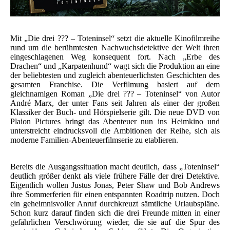
Mit „Die drei ??? – Toteninsel“ setzt die aktuelle Kinofilmreihe
rund um die berühmtesten Nachwuchsdetektive der Welt ihren
eingeschlagenen Weg konsequent fort. Nach „Erbe des
Drachen“ und „Karpatenhund“ wagt sich die Produktion an eine
der beliebtesten und zugleich abenteuerlichsten Geschichten des
gesamten Franchise. Die Verfilmung basiert auf dem
gleichnamigen Roman „Die drei ??? – Toteninsel“ von Autor
André Marx, der unter Fans seit Jahren als einer der großen
Klassiker der Buch- und Hörspielserie gilt. Die neue DVD von
Plaion Pictures bringt das Abenteuer nun ins Heimkino und
unterstreicht eindrucksvoll die Ambitionen der Reihe, sich als
moderne Familien-Abenteuerfilmserie zu etablieren.
Bereits die Ausgangssituation macht deutlich, dass „Toteninsel“
deutlich größer denkt als viele frühere Fälle der drei Detektive.
Eigentlich wollen Justus Jonas, Peter Shaw und Bob Andrews
ihre Sommerferien für einen entspannten Roadtrip nutzen. Doch
ein geheimnisvoller Anruf durchkreuzt sämtliche Urlaubspläne.
Schon kurz darauf finden sich die drei Freunde mitten in einer
gefährlichen Verschwörung wieder, die sie auf die Spur des