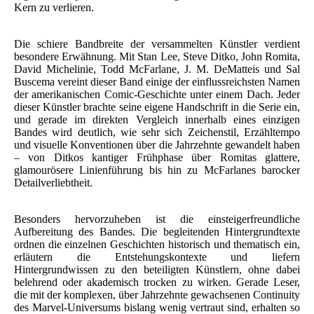
Kern zu verlieren.
Die schiere Bandbreite der versammelten Künstler verdient
besondere Erwähnung. Mit Stan Lee, Steve Ditko, John Romita,
David Michelinie, Todd McFarlane, J. M. DeMatteis und Sal
Buscema vereint dieser Band einige der einflussreichsten Namen
der amerikanischen Comic-Geschichte unter einem Dach. Jeder
dieser Künstler brachte seine eigene Handschrift in die Serie ein,
und gerade im direkten Vergleich innerhalb eines einzigen
Bandes wird deutlich, wie sehr sich Zeichenstil, Erzähltempo
und visuelle Konventionen über die Jahrzehnte gewandelt haben
– von Ditkos kantiger Frühphase über Romitas glattere,
glamourösere Linienführung bis hin zu McFarlanes barocker
Detailverliebtheit.
Besonders hervorzuheben ist die einsteigerfreundliche
Aufbereitung des Bandes. Die begleitenden Hintergrundtexte
ordnen die einzelnen Geschichten historisch und thematisch ein,
erläutern die Entstehungskontexte und liefern
Hintergrundwissen zu den beteiligten Künstlern, ohne dabei
belehrend oder akademisch trocken zu wirken. Gerade Leser,
die mit der komplexen, über Jahrzehnte gewachsenen Continuity
des Marvel-Universums bislang wenig vertraut sind, erhalten so