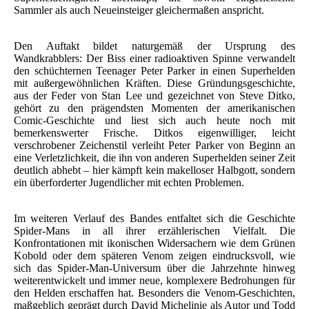
Sammler als auch Neueinsteiger gleichermaßen anspricht.
Den Auftakt bildet naturgemäß der Ursprung des
Wandkrabblers: Der Biss einer radioaktiven Spinne verwandelt
den schüchternen Teenager Peter Parker in einen Superhelden
mit außergewöhnlichen Kräften. Diese Gründungsgeschichte,
aus der Feder von Stan Lee und gezeichnet von Steve Ditko,
gehört zu den prägendsten Momenten der amerikanischen
Comic-Geschichte und liest sich auch heute noch mit
bemerkenswerter Frische. Ditkos eigenwilliger, leicht
verschrobener Zeichenstil verleiht Peter Parker von Beginn an
eine Verletzlichkeit, die ihn von anderen Superhelden seiner Zeit
deutlich abhebt – hier kämpft kein makelloser Halbgott, sondern
ein überforderter Jugendlicher mit echten Problemen.
Im weiteren Verlauf des Bandes entfaltet sich die Geschichte
Spider-Mans in all ihrer erzählerischen Vielfalt. Die
Konfrontationen mit ikonischen Widersachern wie dem Grünen
Kobold oder dem späteren Venom zeigen eindrucksvoll, wie
sich das Spider-Man-Universum über die Jahrzehnte hinweg
weiterentwickelt und immer neue, komplexere Bedrohungen für
den Helden erschaffen hat. Besonders die Venom-Geschichten,
maßgeblich geprägt durch David Michelinie als Autor und Todd