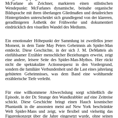
McFarlane als Zeichner, markieren einen stilistischen
Wendepunkt: McFarlanes dynamische, beinahe organische
Bildsprache mit ihren überlangen Gliedmaßen und detailreichen
Hintergründen unterscheidet sich grundlegend von der klareren,
geradlinigeren Ästhetik der Frühwerke und dokumentiert
eindrücklich den visuellen Wandel des Mediums.
Ein emotionaler Höhepunkt der Sammlung ist zweifellos jener
Moment, in dem Tante May Peters Geheimnis als Spider-Man
entdeckt. Diese Geschichte, in der sich J. M. DeMatteis als
einfühlsamer Erzähler menschlicher Beziehungen erweist, zeigt
eine andere, leisere Seite des Spider-Man-Mythos. Hier rückt
nicht die spektakuläre Actionsequenz in den Vordergrund,
sondern die familiäre Verbundenheit und die Last eines jahrelang
gehüteten Geheimnisses, was dem Band eine wohltuende
erzählerische Tiefe verleiht.
Für eine willkommene Abwechslung sorgt schließlich die
Episode, in der Dr. Strange den Wandkrabbler auf eine Zeitreise
schickt. Diese Geschichte bringt einen Hauch kosmischer
Phantastik in die ansonsten meist auf New York beschränkte
Welt Spider-Mans und zeigt, wie flexibel und vielseitig das
Figurenkonzept über die Jahre eingesetzt wurde, ohne seinen