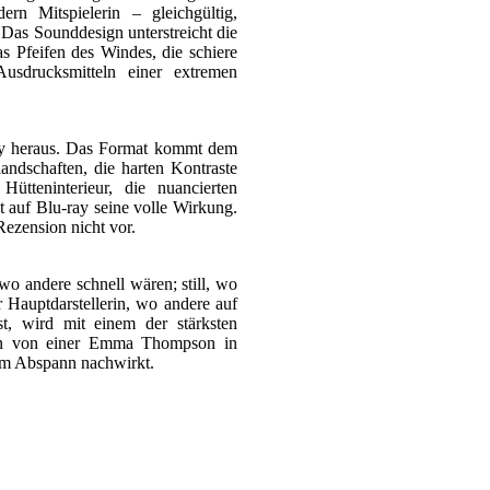
ern Mitspielerin – gleichgültig,
 Das Sounddesign unterstreicht die
as Pfeifen des Windes, die schiere
usdrucksmitteln einer extremen
ray heraus. Das Format kommt dem
ndschaften, die harten Kontraste
tteninterieur, die nuancierten
 auf Blu-ray seine volle Wirkung.
ezension nicht vor.
 wo andere schnell wären; still, wo
r Hauptdarstellerin, wo andere auf
st, wird mit einem der stärksten
agen von einer Emma Thompson in
em Abspann nachwirkt.