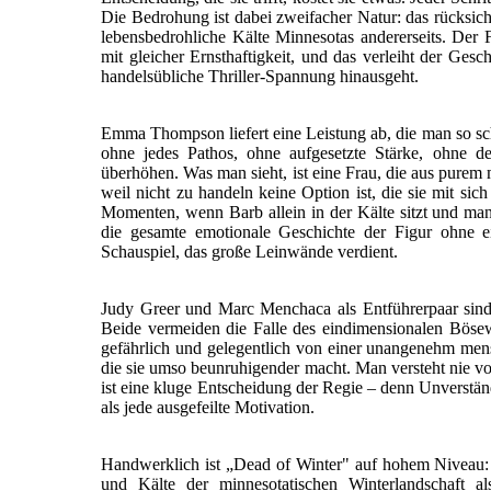
Die Bedrohung ist dabei zweifacher Natur: das rücksicht
lebensbedrohliche Kälte Minnesotas andererseits. Der 
mit gleicher Ernsthaftigkeit, und das verleiht der Gesc
handelsübliche Thriller-Spannung hinausgeht.
Emma Thompson liefert eine Leistung ab, die man so schn
ohne jedes Pathos, ohne aufgesetzte Stärke, ohne d
überhöhen. Was man sieht, ist eine Frau, die aus purem 
weil nicht zu handeln keine Option ist, die sie mit sich
Momenten, wenn Barb allein in der Kälte sitzt und man 
die gesamte emotionale Geschichte der Figur ohne e
Schauspiel, das große Leinwände verdient.
Judy Greer und Marc Menchaca als Entführerpaar sind 
Beide vermeiden die Falle des eindimensionalen Bösew
gefährlich und gelegentlich von einer unangenehm men
die sie umso beunruhigender macht. Man versteht nie vol
ist eine kluge Entscheidung der Regie – denn Unverstän
als jede ausgefeilte Motivation.
Handwerklich ist „Dead of Winter" auf hohem Niveau: 
und Kälte der minnesotatischen Winterlandschaft al