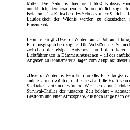
Mittel. Die Natur ist hier nicht bloß Kulisse, sond
unerbittlich, atemberaubend schön und tödlich zugleich.
Isolation: Das Knirschen des Schnees unter Stiefeln, d
Lautlosigkeit der Wildnis werden zu akustischen A
Einsamkeit.
Leonine bringt „Dead of Winter" am 3. Juli auf Blu-
Film ausgesprochen zugute: Die Weißtöne der Schneela
zwischen der eisigen Außenwelt und dem kargen Hü
Lichtführungen in Dämmerungsszenen – all das entfaltet
Angaben zu Bonusmaterial lagen zum Zeitpunkt dieser R
„Dead of Winter" ist kein Film für alle. Er ist langsam,
andere lärmen würden; und er setzt auf die Kraft seine
Spektakel vertrauen würden. Wer sich darauf einläs
Survival-Thriller der jüngeren Zeit belohnt – getr
Bestform und einer Atmosphäre, die noch lange nach d