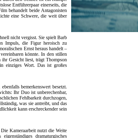
slose Entführerpaar einerseits, die
Film behandelt beide Antagonisten
hichte eine Schwere, die weit über
ell nicht vergisst. Sie spielt Barb
en Impuls, die Figur heroisch zu
moralischen Ernst heraus handelt –
 vereinbaren könnte. In den stillen
ihr Gesicht liest, trägt Thompson
in einziges Wort. Das ist großes
ebenfalls bemerkenswert besetzt.
ichts: Ihr Duo ist unberechenbar,
schlichen Fehlbarkeit durchzogen,
lständig, was sie antreibt, und das
dlichkeit kann erschreckender sein
Die Kameraarbeit nutzt die Weite
s eigenständiges dramaturgisches