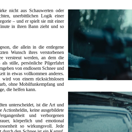
tärke nicht aus Schauwerten oder
hten, unerbittlichen Logik einer
gorie – und er spielt sie mit einer
inute in ihren Bann zieht und so
son, die allein in die entlegene
tzten Wunsch ihres verstorbenen
ee verstreut werden, an dem die
s stille, persönliche Pilgerfahrt
, umgeben von endlosem Schnee und
hkeit in etwas vollkommen anderes.
 wird von einem rücksichtslosen
 Barb, ohne Mobilfunkempfang und
ige, die helfen kann.
n unterscheidet, ist die Art und
ne Actionheldin, keine ausgebildete
ergangenheit und verborgenen
rauer, körperlich und emotional
ssenheit so wirkungsvoll. Jede
ritt durch den Schnee ist ein Kampf.