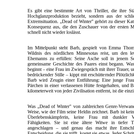
Es gibt eine bestimmte Art von Thriller, die ihre S
Hochglanzproduktion bezieht, sondern aus der schlic
Extremsituation. „Dead of Winter" gehört zu dieser Kate
Konsequenz aus, die den Zuschauer von der ersten M
schnell nicht wieder loslässt.
Im Mittelpunkt steht Barb, gespielt von Emma Thomp
Wildnis des nördlichen Minnesotas reist, um den le
Ehemanns zu erfüllen: Seine Asche soll in jenem S
gemeinsame Geschichte des Paares einst begann. Was al
beginnt – eine Frau im Zwiegespräch mit ihrer Trauer
bedrückender Stille – kippt mit erschütternder Plötzlic
Barb wird Zeugin einer Entführung: Eine junge Frau
Pärchen in einer verlassenen Hütte festgehalten, und
kilometerweit von jeder Zivilisation entfernt, ist die einz
Was „Dead of Winter" von zahlreichen Genre-Verwandte
Weise, wie der Film seine Heldin zeichnet. Barb ist kei
Überlebenskämpferin, keine Frau mit dunkler V
Fähigkeiten. Sie ist eine ältere Witwe in tiefer T
angeschlagen – und genau das macht ihre Entschlo
Entscheidung, die sie trifft, kostet sie etwas. Jeder Sch