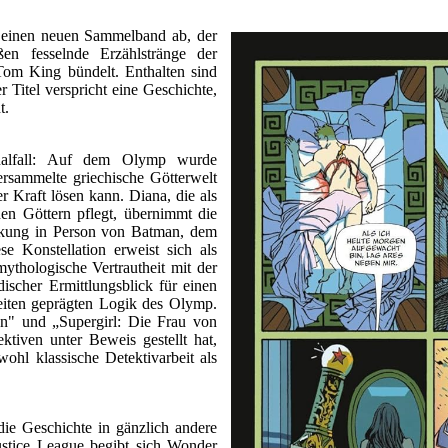
einen neuen Sammelband ab, der
ßen fesselnde Erzählstränge der
om King bündelt. Enthalten sind
 Titel verspricht eine Geschichte,
t.
inalfall: Auf dem Olymp wurde
ersammelte griechische Götterwelt
er Kraft lösen kann. Diana, die als
en Göttern pflegt, übernimmt die
ärkung in Person von Batman, dem
e Konstellation erweist sich als
thologische Vertrautheit mit der
ischer Ermittlungsblick für einen
keiten geprägten Logik des Olymp.
an" und „Supergirl: Die Frau von
tiven unter Beweis gestellt hat,
wohl klassische Detektivarbeit als
 die Geschichte in gänzlich andere
ustice League begibt sich Wonder