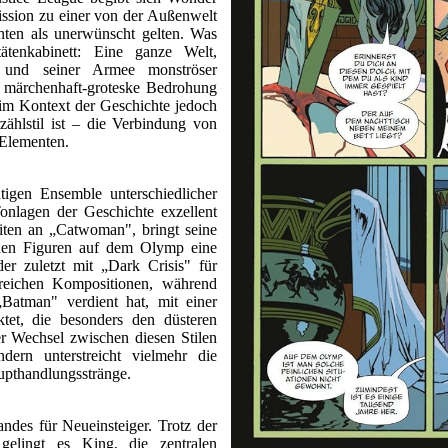
ission zu einer von der Außenwelt
hnten als unerwünscht gelten. Was
ätenkabinett: Eine ganze Welt,
und seiner Armee monströser
n märchenhaft-groteske Bedrohung
 im Kontext der Geschichte jedoch
zählstil ist – die Verbindung von
n Elementen.
tigen Ensemble unterschiedlicher
Tonlagen der Geschichte exzellent
eiten an „Catwoman", bringt seine
ichen Figuren auf dem Olymp eine
er zuletzt mit „Dark Crisis" für
nreichen Kompositionen, während
Batman" verdient hat, mit einer
ktet, die besonders den düsteren
r Wechsel zwischen diesen Stilen
dern unterstreicht vielmehr die
aupthandlungsstränge.
ndes für Neueinsteiger. Trotz der
gelingt es King, die zentralen