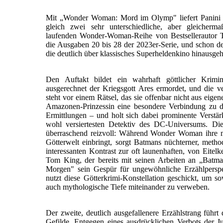
Mit „Wonder Woman: Mord im Olymp" liefert Panini 
gleich zwei sehr unterschiedliche, aber gleicherma
laufenden Wonder-Woman-Reihe von Bestsellerautor T
die Ausgaben 20 bis 28 der 2023er-Serie, und schon der
die deutlich über klassisches Superheldenkino hinausgeh
Den Auftakt bildet ein wahrhaft göttlicher Krim
ausgerechnet der Kriegsgott Ares ermordet, und die v
steht vor einem Rätsel, das sie offenbar nicht aus eigen
Amazonen-Prinzessin eine besondere Verbindung zu d
Ermittlungen – und holt sich dabei prominente Verst
wohl versiertesten Detektiv des DC-Universums. Dies
überraschend reizvoll: Während Wonder Woman ihre my
Götterwelt einbringt, sorgt Batmans nüchterner, method
interessanten Kontrast zur oft launenhaften, von Eitel
Tom King, der bereits mit seinen Arbeiten an „Batm
Morgen" sein Gespür für ungewöhnliche Erzählperspek
nutzt diese Götterkrimi-Konstellation geschickt, um so
auch mythologische Tiefe miteinander zu verweben.
Der zweite, deutlich ausgefallenere Erzählstrang führt
Gefilde. Entgegen eines ausdrücklichen Verbots der J