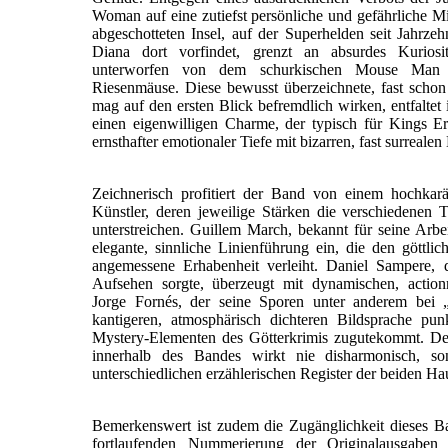
Woman auf eine zutiefst persönliche und gefährliche M
abgeschotteten Insel, auf der Superhelden seit Jahrze
Diana dort vorfindet, grenzt an absurdes Kuriosit
unterworfen von dem schurkischen Mouse Man 
Riesenmäuse. Diese bewusst überzeichnete, fast scho
mag auf den ersten Blick befremdlich wirken, entfaltet
einen eigenwilligen Charme, der typisch für Kings Er
ernsthafter emotionaler Tiefe mit bizarren, fast surreale
Zeichnerisch profitiert der Band von einem hochkarä
Künstler, deren jeweilige Stärken die verschiedenen 
unterstreichen. Guillem March, bekannt für seine Arb
elegante, sinnliche Linienführung ein, die den göttl
angemessene Erhabenheit verleiht. Daniel Sampere, d
Aufsehen sorgte, überzeugt mit dynamischen, actio
Jorge Fornés, der seine Sporen unter anderem bei „
kantigeren, atmosphärisch dichteren Bildsprache pun
Mystery-Elementen des Götterkrimis zugutekommt. De
innerhalb des Bandes wirkt nie disharmonisch, son
unterschiedlichen erzählerischen Register der beiden H
Bemerkenswert ist zudem die Zugänglichkeit dieses Ba
fortlaufenden Nummerierung der Originalausgaben 