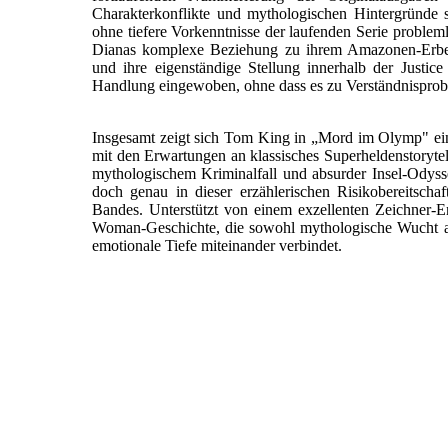
Charakterkonflikte und mythologischen Hintergründe s
ohne tiefere Vorkenntnisse der laufenden Serie probleml
Dianas komplexe Beziehung zu ihrem Amazonen-Erbe,
und ihre eigenständige Stellung innerhalb der Justic
Handlung eingewoben, ohne dass es zu Verständnispro
Insgesamt zeigt sich Tom King in „Mord im Olymp" einma
mit den Erwartungen an klassisches Superheldenstorytel
mythologischem Kriminalfall und absurder Insel-Odys
doch genau in dieser erzählerischen Risikobereitschaf
Bandes. Unterstützt von einem exzellenten Zeichner-E
Woman-Geschichte, die sowohl mythologische Wucht a
emotionale Tiefe miteinander verbindet.