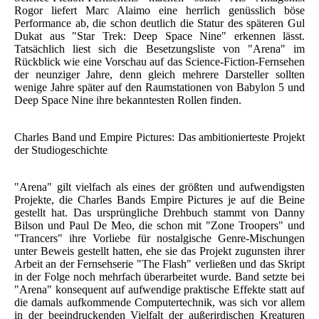
Rogor liefert Marc Alaimo eine herrlich genüsslich böse
Performance ab, die schon deutlich die Statur des späteren Gul
Dukat aus "Star Trek: Deep Space Nine" erkennen lässt.
Tatsächlich liest sich die Besetzungsliste von "Arena" im
Rückblick wie eine Vorschau auf das Science-Fiction-Fernsehen
der neunziger Jahre, denn gleich mehrere Darsteller sollten
wenige Jahre später auf den Raumstationen von Babylon 5 und
Deep Space Nine ihre bekanntesten Rollen finden.
Charles Band und Empire Pictures: Das ambitionierteste Projekt
der Studiogeschichte
"Arena" gilt vielfach als eines der größten und aufwendigsten
Projekte, die Charles Bands Empire Pictures je auf die Beine
gestellt hat. Das ursprüngliche Drehbuch stammt von Danny
Bilson und Paul De Meo, die schon mit "Zone Troopers" und
"Trancers" ihre Vorliebe für nostalgische Genre-Mischungen
unter Beweis gestellt hatten, ehe sie das Projekt zugunsten ihrer
Arbeit an der Fernsehserie "The Flash" verließen und das Skript
in der Folge noch mehrfach überarbeitet wurde. Band setzte bei
"Arena" konsequent auf aufwendige praktische Effekte statt auf
die damals aufkommende Computertechnik, was sich vor allem
in der beeindruckenden Vielfalt der außerirdischen Kreaturen