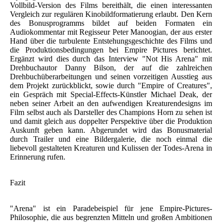
Vollbild-Version des Films bereithält, die einen interessanten
Vergleich zur regulären Kinobildformatierung erlaubt. Den Kern
des Bonusprogramms bildet auf beiden Formaten ein
Audiokommentar mit Regisseur Peter Manoogian, der aus erster
Hand über die turbulente Entstehungsgeschichte des Films und
die Produktionsbedingungen bei Empire Pictures berichtet.
Ergänzt wird dies durch das Interview "Not His Arena" mit
Drehbuchautor Danny Bilson, der auf die zahlreichen
Drehbuchüberarbeitungen und seinen vorzeitigen Ausstieg aus
dem Projekt zurückblickt, sowie durch "Empire of Creatures",
ein Gespräch mit Special-Effects-Künstler Michael Deak, der
neben seiner Arbeit an den aufwendigen Kreaturendesigns im
Film selbst auch als Darsteller des Champions Horn zu sehen ist
und damit gleich aus doppelter Perspektive über die Produktion
Auskunft geben kann. Abgerundet wird das Bonusmaterial
durch Trailer und eine Bildergalerie, die noch einmal die
liebevoll gestalteten Kreaturen und Kulissen der Todes-Arena in
Erinnerung rufen.
Fazit
"Arena" ist ein Paradebeispiel für jene Empire-Pictures-
Philosophie, die aus begrenzten Mitteln und großen Ambitionen