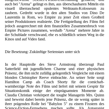
auch bei "Arena" gelingt es ihm, aus überschaubaren Mitteln ein
visuell überraschend opulentes Weltraum-Kolosseum zu
zaubern. Gedreht wurde in den alten Studios von Dino De
Laurentiis in Rom, wo Empire zu jener Zeit einen Großteil
seiner Produktionen realisierte. Die Fertigstellung des Films fiel
jedoch ausgerechnet mit dem finanziellen Zusammenbruch von
Empire Pictures zusammen, weshalb "Arena" mehrere Jahre in
der Schublade verschwand, ehe es schließlich seinen Weg in die
Kinos und auf Video fand.
Die Besetzung: Zukünftige Serienstars unter sich
In der Hauptrolle des Steve Armstrong überzeugt Paul
Satterfield mit jugendlichem Charme und einer physischen
Präsenz, die ihm nicht zufällig gelegentlich Vergleiche mit einem
blonden Christopher Reeve einbrachte. An seiner Seite sorgt
Hamilton Camp als Coach Shorty für die comichaft-
warmherzige Note des Films und liefert mit seinem Gespür für
Situationskomik einige der einprägsamsten Momente ab.
Claudia Christian verkörpert die toughe Managerin Mrs. Quinn
und beweist dabei bereits jene Präsenz, die sie wenig später in
ihrer prägenden Rolle bei "Babylon 5" zu einem Fixstern des
Science-Fiction-Fernsehens machen sollte. Als Antagonist