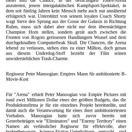
bietet ihm die Chance, in der berüchtigten Todes-Arena
anzutreten, jenem intergalaktischen Kampfsport-Spektakel, in
dem seit fünfzig Jahren kein Mensch mehr auch nur annähernd
erfolgreich war. Unterstützt von seinem loyalen Coach Shorty
wagt Steve den Sprung aus der Gosse der Galaxis in Richtung
Ruhm, muss sich dabei aber nicht nur dem übermächtigen
Champion Horn stellen, sondern gerät auch zwischen die
Fronten von Rogors gerissenen Handlangern Weasel und dem
durchgeknallten Computerfreak Skull. Die Chancen, die Arena
lebend zu verlassen, stehen eins zu einer Million, doch genau
aus diesem Underdog-Stoff bezieht der Film seinen
unwiderstehlichen Trash-Charme.
Regisseur Peter Manoogian: Empires Mann für ambitionierte B-
Movie-Kost
Für "Arena" erhielt Peter Manoogian von Empire Pictures mit
rund zwei Millionen Dollar eines der größten Budgets, das die
Produktionsfirma je für ein einzelnes Projekt bereitstellte, und
damit auch die Verantwortung für eines ihrer ambitioniertesten
Vorhaben. Manoogian hatte sich zuvor bereits mit
Genrebeiträgen wie "Eliminators" und "Enemy Territory" einen
Namen als verlässlicher Regisseur für effektvolle, aber
budgetbewusste Science-Fiction-Unterhaltung gemacht, und