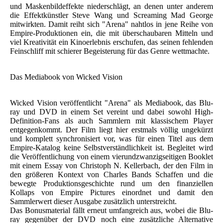
und Maskenbildeffekte niederschlägt, an denen unter anderem
die Effektkünstler Steve Wang und Screaming Mad George
mitwirkten. Damit reiht sich "Arena" nahtlos in jene Reihe von
Empire-Produktionen ein, die mit überschaubaren Mitteln und
viel Kreativität ein Kinoerlebnis erschufen, das seinen fehlenden
Feinschliff mit schierer Begeisterung für das Genre wettmachte.
Das Mediabook von Wicked Vision
Wicked Vision veröffentlicht "Arena" als Mediabook, das Blu-
ray und DVD in einem Set vereint und dabei sowohl High-
Definition-Fans als auch Sammlern mit klassischem Player
entgegenkommt. Der Film liegt hier erstmals völlig ungekürzt
und komplett synchronisiert vor, was für einen Titel aus dem
Empire-Katalog keine Selbstverständlichkeit ist. Begleitet wird
die Veröffentlichung von einem vierundzwanzigseitigen Booklet
mit einem Essay von Christoph N. Kellerbach, der den Film in
den größeren Kontext von Charles Bands Schaffen und die
bewegte Produktionsgeschichte rund um den finanziellen
Kollaps von Empire Pictures einordnet und damit den
Sammlerwert dieser Ausgabe zusätzlich unterstreicht.
Das Bonusmaterial fällt erneut umfangreich aus, wobei die Blu-
ray gegenüber der DVD noch eine zusätzliche Alternative